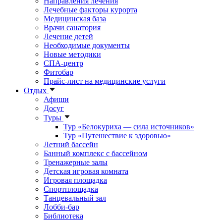
Направления лечения
Лечебные факторы курорта
Медицинская база
Врачи санатория
Лечение детей
Необходимые документы
Новые методики
СПА-центр
Фитобар
Прайс-лист на медицинские услуги
Отдых
Афиши
Досуг
Туры
Тур «Белокуриха — сила источников»
Тур «Путешествие к здоровью»
Летний бассейн
Банный комплекс с бассейном
Тренажерные залы
Детская игровая комната
Игровая площадка
Спортплощадка
Танцевальный зал
Лобби-бар
Библиотека