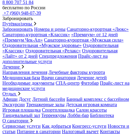
8 800 707 51 84
бесплатно по России
+7 (960) 948-07-39
Забронировать
Путёвки/цены
Забронировать
Номера и цены
Санаторно-курортная «Люкс»
Санаторно-курортная «Классик»
«Премиум» от 12 дней
«Премиум Чек-Ап»
Санаторно-курортная «Мужская сила»
Оздоровительная «Мужское здоровье»
Оздоровительная
«Классик»
Оздоровительная «Релакс»
Оздоровительная
«Лайт» от 2 дней
Спецпредложения
Прайс-лист на
дополнительные услуги
Лечение
Направления лечения
Лечебные факторы курорта
Медицинская база
Врачи санатория
Лечение детей
Необходимые документы
СПА-центр
Фитобар
Прайс-лист на
медицинские услуги
Отдых
Афиши
Досуг
Летний бассейн
Банный комплекс с бассейном
Экскурсии
Тренажерные залы
Детская игровая комната
Игровая площадка
Спортплощадка
Салон красоты
Танцевальный зал
Терренкуры
Лобби-бар
Библиотека
О санатории
Сервисные услуги
Как добраться
Конгресс-услуги
Новости и
статьи
Питание в санатории
Налоговый вычет
Контакты