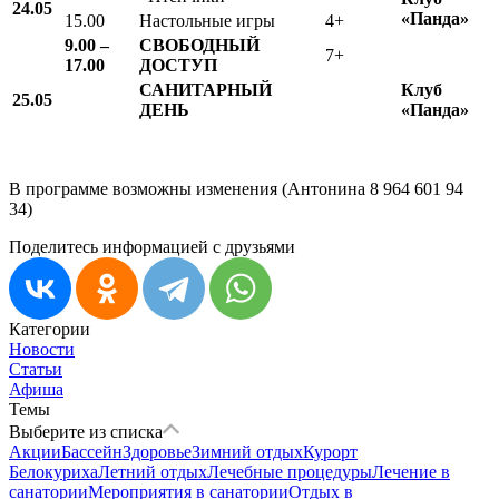
24.05
«Панда»
15.00
Настольные игры
4+
9.00 –
СВОБОДНЫЙ
7+
17.00
ДОСТУП
САНИТАРНЫЙ
Клуб
25.05
ДЕНЬ
«Панда»
В программе возможны изменения (Антонина 8 964 601 94
34)
Поделитесь информацией с друзьями
Категории
Новости
Статьи
Афиша
Темы
Выберите из списка
Акции
Бассейн
Здоровье
Зимний отдых
Курорт
Белокуриха
Летний отдых
Лечебные процедуры
Лечение в
санатории
Мероприятия в санатории
Отдых в