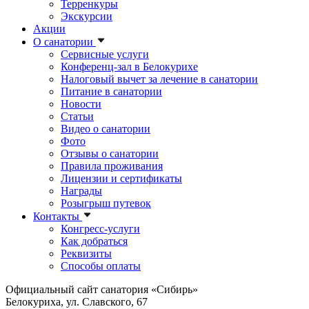
Терренкуры
Экскурсии
Акции
О санатории
Сервисные услуги
Конференц-зал в Белокурихе
Налоговый вычет за лечение в санатории
Питание в санатории
Новости
Статьи
Видео о санатории
Фото
Отзывы о санатории
Правила проживания
Лицензии и сертификаты
Награды
Розыгрыш путевок
Контакты
Конгресс-услуги
Как добраться
Реквизиты
Способы оплаты
Официальный сайт санатория «Сибирь»
Белокуриха, ул. Славского, 67