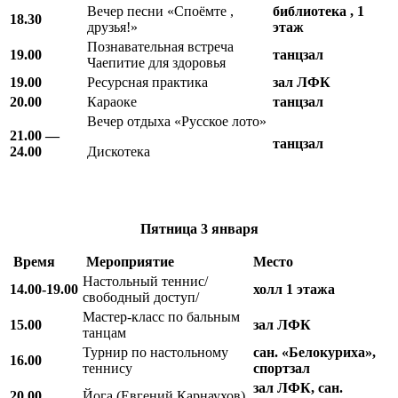
Вечер песни «Споёмте ,
библиотека , 1
18.30
друзья!»
этаж
Познавательная встреча
19.00
танцзал
Чаепитие для здоровья
19.00
Ресурсная практика
зал ЛФК
20.00
Караоке
танцзал
Вечер отдыха «Русское лото»
21.00 —
танцзал
24.00
Дискотека
Пятница
3 января
Время
Мероприятие
Место
Настольный теннис/
14.00-19.00
холл 1 этажа
свободный доступ/
Мастер-класс по бальным
15.00
зал ЛФК
танцам
Турнир по настольному
сан. «Белокуриха»,
16.00
теннису
спортзал
зал ЛФК, сан.
20.00
Йога (Евгений Карнаухов)