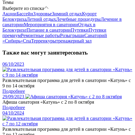
Темы
Выберите из списка
Акции
Бассейн
Здоровье
Зимний отдых
Курорт
Белокуриха
Летний отдых
Лечебные процедуры
Лечение в
санатории
Мероприятия в санатории
Отдых в
Белокурихе
Питание в санатории
Путевки
Путевки
премиум
Ремонтные работы
Розыгрыши
Санаторий
«Сибирь»
Спа
Терренкуры
тренажерный зал
Также вас могут заинтересовать
06/10/2023
Развлекательная программа для детей в санатории «Катунь» с
9 по 14 октября
Подробнее
29/09/2023
Афиша санатория «Катунь» с 2 по 8 октября
Подробнее
04/10/2024
Развлекательная программа для детей в санатории «Катунь» с
7 по 12 октября