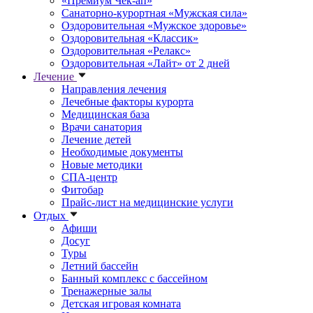
«Премиум Чек-ап»
Санаторно-курортная «Мужская сила»
Оздоровительная «Мужское здоровье»
Оздоровительная «Классик»
Оздоровительная «Релакс»
Оздоровительная «Лайт» от 2 дней
Лечение
Направления лечения
Лечебные факторы курорта
Медицинская база
Врачи санатория
Лечение детей
Необходимые документы
Новые методики
СПА-центр
Фитобар
Прайс-лист на медицинские услуги
Отдых
Афиши
Досуг
Туры
Летний бассейн
Банный комплекс с бассейном
Тренажерные залы
Детская игровая комната