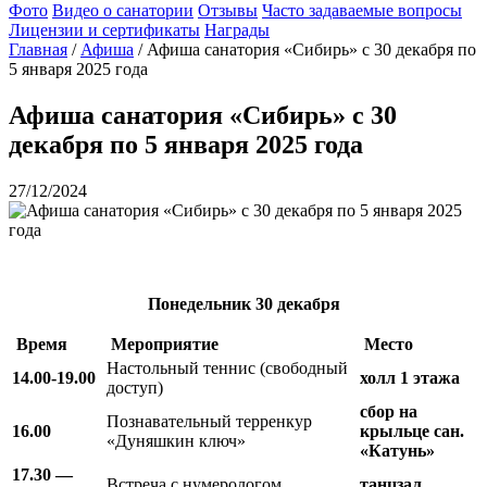
Фото
Видео о санатории
Отзывы
Часто задаваемые вопросы
Лицензии и сертификаты
Награды
Главная
/
Афиша
/
Афиша санатория «Сибирь» с 30 декабря по
5 января 2025 года
Афиша санатория «Сибирь» с 30
декабря по 5 января 2025 года
27/12/2024
Понедельник
30 декабря
Время
Мероприятие
Место
Настольный теннис (свободный
14.00-19.00
холл 1 этажа
доступ)
сбор на
Познавательный терренкур
16.00
крыльце сан.
«Дуняшкин ключ»
«Катунь»
17.30 —
Встреча с нумерологом
танцзал