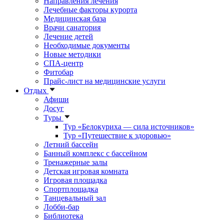
Направления лечения
Лечебные факторы курорта
Медицинская база
Врачи санатория
Лечение детей
Необходимые документы
Новые методики
СПА-центр
Фитобар
Прайс-лист на медицинские услуги
Отдых
Афиши
Досуг
Туры
Тур «Белокуриха — сила источников»
Тур «Путешествие к здоровью»
Летний бассейн
Банный комплекс с бассейном
Тренажерные залы
Детская игровая комната
Игровая площадка
Спортплощадка
Танцевальный зал
Лобби-бар
Библиотека