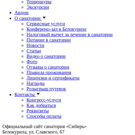
Терренкуры
Экскурсии
Акции
О санатории
Сервисные услуги
Конференц-зал в Белокурихе
Налоговый вычет за лечение в санатории
Питание в санатории
Новости
Статьи
Видео о санатории
Фото
Отзывы о санатории
Правила проживания
Лицензии и сертификаты
Награды
Розыгрыш путевок
Контакты
Конгресс-услуги
Как добраться
Реквизиты
Способы оплаты
Официальный сайт санатория «Сибирь»
Белокуриха, ул. Славского, 67