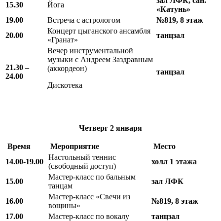
зал ЛФК, сан.
15.30
Йога
«Катунь»
19.00
Встреча с астрологом
№819, 8 этаж
Концерт цыганского ансамбля
20.00
танцзал
«Гранат»
Вечер инструментальной
музыки с Андреем Заздравным
21.30 –
(аккордеон)
танцзал
24.00
Дискотека
Четверг
2 января
Время
М
ероприятие
Место
Настольный теннис
14.00-19.00
холл 1 этажа
(свободный доступ)
Мастер-класс по бальным
15.00
зал ЛФК
танцам
Мастер-класс «Свечи из
16.00
№819, 8 этаж
вощины»
17.00
Мастер-класс по вокалу
танцзал