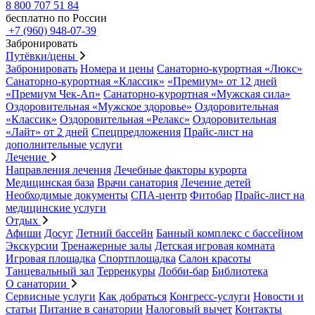
8 800 707 51 84
бесплатно по России
+7 (960) 948-07-39
Забронировать
Путёвки/цены
Забронировать
Номера и цены
Санаторно-курортная «Люкс»
Санаторно-курортная «Классик»
«Премиум» от 12 дней
«Премиум Чек-Ап»
Санаторно-курортная «Мужская сила»
Оздоровительная «Мужское здоровье»
Оздоровительная
«Классик»
Оздоровительная «Релакс»
Оздоровительная
«Лайт» от 2 дней
Спецпредложения
Прайс-лист на
дополнительные услуги
Лечение
Направления лечения
Лечебные факторы курорта
Медицинская база
Врачи санатория
Лечение детей
Необходимые документы
СПА-центр
Фитобар
Прайс-лист на
медицинские услуги
Отдых
Афиши
Досуг
Летний бассейн
Банный комплекс с бассейном
Экскурсии
Тренажерные залы
Детская игровая комната
Игровая площадка
Спортплощадка
Салон красоты
Танцевальный зал
Терренкуры
Лобби-бар
Библиотека
О санатории
Сервисные услуги
Как добраться
Конгресс-услуги
Новости и
статьи
Питание в санатории
Налоговый вычет
Контакты