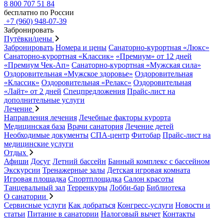
8 800 707 51 84
бесплатно по России
+7 (960) 948-07-39
Забронировать
Путёвки/цены
Забронировать
Номера и цены
Санаторно-курортная «Люкс»
Санаторно-курортная «Классик»
«Премиум» от 12 дней
«Премиум Чек-Ап»
Санаторно-курортная «Мужская сила»
Оздоровительная «Мужское здоровье»
Оздоровительная
«Классик»
Оздоровительная «Релакс»
Оздоровительная
«Лайт» от 2 дней
Спецпредложения
Прайс-лист на
дополнительные услуги
Лечение
Направления лечения
Лечебные факторы курорта
Медицинская база
Врачи санатория
Лечение детей
Необходимые документы
СПА-центр
Фитобар
Прайс-лист на
медицинские услуги
Отдых
Афиши
Досуг
Летний бассейн
Банный комплекс с бассейном
Экскурсии
Тренажерные залы
Детская игровая комната
Игровая площадка
Спортплощадка
Салон красоты
Танцевальный зал
Терренкуры
Лобби-бар
Библиотека
О санатории
Сервисные услуги
Как добраться
Конгресс-услуги
Новости и
статьи
Питание в санатории
Налоговый вычет
Контакты