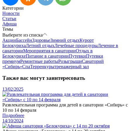
Категории
Новости
Статьи
Афиша
Темы
Выберите из списка
Акции
Бассейн
Здоровье
Зимний отдых
Курорт
Белокуриха
Летний отдых
Лечебные процедуры
Лечение в
санатории
Мероприятия в санатории
Отдых в
Белокурихе
Питание в санатории
Путевки
Путевки
премиум
Ремонтные работы
Розыгрыши
Санаторий
«Сибирь»
Спа
Терренкуры
тренажерный зал
Также вас могут заинтересовать
13/02/2025
Развлекательная программа для детей в санатории «Сибирь» с
10 по 14 февраля
Подробнее
14/10/2024