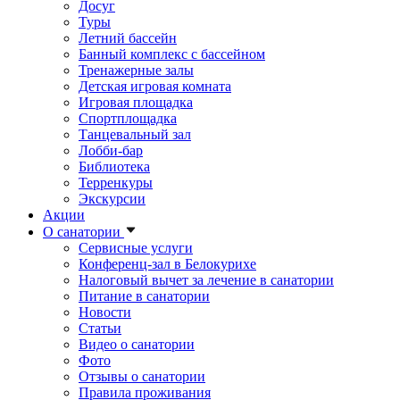
Досуг
Туры
Летний бассейн
Банный комплекс с бассейном
Тренажерные залы
Детская игровая комната
Игровая площадка
Спортплощадка
Танцевальный зал
Лобби-бар
Библиотека
Терренкуры
Экскурсии
Акции
О санатории
Сервисные услуги
Конференц-зал в Белокурихе
Налоговый вычет за лечение в санатории
Питание в санатории
Новости
Статьи
Видео о санатории
Фото
Отзывы о санатории
Правила проживания