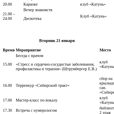
20.00
Караоке
клуб «Катунь»
Вечер знакомств
21.00 –
Клуб «Катунь»
24.00
Дискотека
Вторник
21 января
Время
Мероприятие
Место
Беседа с врачом
клуб
15.00
«Стресс и сердечно-сосудистые заболевания,
«Катунь
профилактика и терапия» (Штрумбергер Е.В.)
сбор на
крыльц
16.00
Терренкур «Сибирский тракт»
сан.
«Сибир
клуб
17.00
Мастер-класс по вокалу
«Катунь
библиот
17.30
Встреча с нумерологом
2 этаж