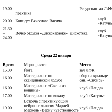
19.00
Ресурсная
зал ЛФ
практика
клуб
20.00
Концерт Вячеслава Васича
«Катунь
21.30
клуб
–
Вечер отдыха «Дискокараоке» Дискотека
«Катунь
24.00
Среда
22 января
Время
Мероприятие
Место
15.30
Йога
зал ЛФК
Мастер-класс по
сбор на крыльце
16.00
скандинавской ходьбе
сан. «Сибирь»
Мастер-класс «Свечи из
16.00
клуб «Панда»
вощины»
17.00
Мастер-класс по вокалу
клуб «Катунь»
Встреча с практикующим
нейропсихологом Марией
19.00
клуб «Панда»
Меркель «Верну чувственность