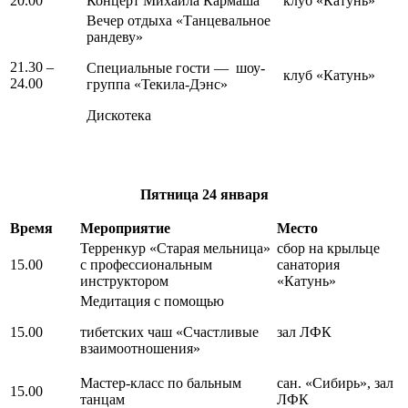
20.00
Концерт Михаила Кармаша
клуб «Катунь»
Вечер отдыха «Танцевальное
рандеву»
21.30 –
Специальные гости — шоу-
клуб «Катунь»
24.00
группа «Текила-Дэнс»
Дискотека
Пятница
24 января
Время
Мероприятие
Место
Терренкур «Старая мельница»
сбор на крыльце
15.00
с профессиональным
санатория
инструктором
«Катунь»
Медитация с помощью
15.00
тибетских чаш «Счастливые
зал ЛФК
взаимоотношения»
Мастер-класс по бальным
сан. «Сибирь», зал
15.00
танцам
ЛФК