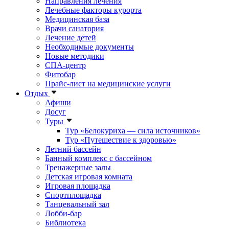
Направления лечения
Лечебные факторы курорта
Медицинская база
Врачи санатория
Лечение детей
Необходимые документы
Новые методики
СПА-центр
Фитобар
Прайс-лист на медицинские услуги
Отдых
Афиши
Досуг
Туры
Тур «Белокуриха — сила источников»
Тур «Путешествие к здоровью»
Летний бассейн
Банный комплекс с бассейном
Тренажерные залы
Детская игровая комната
Игровая площадка
Спортплощадка
Танцевальный зал
Лобби-бар
Библиотека