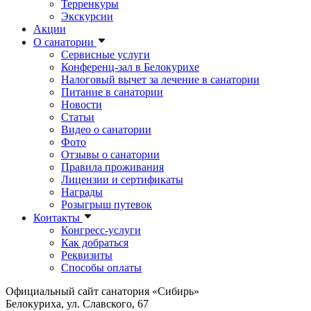
Терренкуры
Экскурсии
Акции
О санатории
Сервисные услуги
Конференц-зал в Белокурихе
Налоговый вычет за лечение в санатории
Питание в санатории
Новости
Статьи
Видео о санатории
Фото
Отзывы о санатории
Правила проживания
Лицензии и сертификаты
Награды
Розыгрыш путевок
Контакты
Конгресс-услуги
Как добраться
Реквизиты
Способы оплаты
Официальный сайт санатория «Сибирь»
Белокуриха, ул. Славского, 67