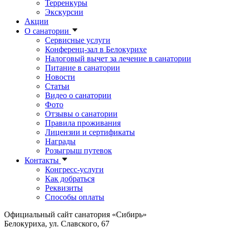
Терренкуры
Экскурсии
Акции
О санатории
Сервисные услуги
Конференц-зал в Белокурихе
Налоговый вычет за лечение в санатории
Питание в санатории
Новости
Статьи
Видео о санатории
Фото
Отзывы о санатории
Правила проживания
Лицензии и сертификаты
Награды
Розыгрыш путевок
Контакты
Конгресс-услуги
Как добраться
Реквизиты
Способы оплаты
Официальный сайт санатория «Сибирь»
Белокуриха, ул. Славского, 67