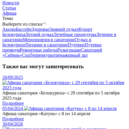
Новости
Статьи
Афиша
Темы
Выберите из списка
Акции
Бассейн
Здоровье
Зимний отдых
Курорт
Белокуриха
Летний отдых
Лечебные процедуры
Лечение в
санатории
Мероприятия в санатории
Отдых в
Белокурихе
Питание в санатории
Путевки
Путевки
премиум
Ремонтные работы
Розыгрыши
Санаторий
«Сибирь»
Спа
Терренкуры
тренажерный зал
Также вас могут заинтересовать
26/09/2025
Афиша санатория «Белокуриха» с 29 сентября по 5 октября
2025 года
Подробнее
05/04/2024
Афиша санатория «Катунь» с 8 по 14 апреля
Подробнее
30/04/2026