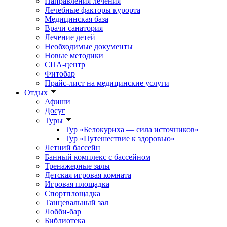
Направления лечения
Лечебные факторы курорта
Медицинская база
Врачи санатория
Лечение детей
Необходимые документы
Новые методики
СПА-центр
Фитобар
Прайс-лист на медицинские услуги
Отдых
Афиши
Досуг
Туры
Тур «Белокуриха — сила источников»
Тур «Путешествие к здоровью»
Летний бассейн
Банный комплекс с бассейном
Тренажерные залы
Детская игровая комната
Игровая площадка
Спортплощадка
Танцевальный зал
Лобби-бар
Библиотека