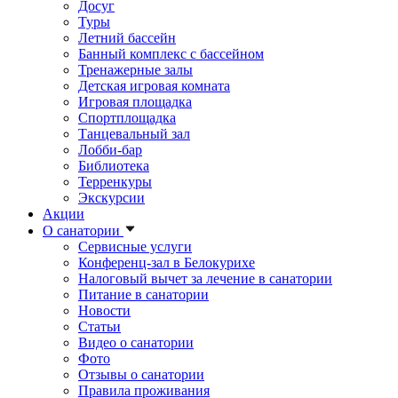
Досуг
Туры
Летний бассейн
Банный комплекс с бассейном
Тренажерные залы
Детская игровая комната
Игровая площадка
Спортплощадка
Танцевальный зал
Лобби-бар
Библиотека
Терренкуры
Экскурсии
Акции
О санатории
Сервисные услуги
Конференц-зал в Белокурихе
Налоговый вычет за лечение в санатории
Питание в санатории
Новости
Статьи
Видео о санатории
Фото
Отзывы о санатории
Правила проживания