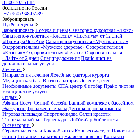
8 800 707 51 84
бесплатно по России
+7 (960) 948-07-39
Забронировать
Путёвки/цены
Забронировать
Номера и цены
Санаторно-курортная «Люкс»
Санаторно-курортная «Классик»
«Премиум» от 12 дней
«Премиум Чек-Ап»
Санаторно-курортная «Мужская сила»
Оздоровительная «Мужское здоровье»
Оздоровительная
«Классик»
Оздоровительная «Релакс»
Оздоровительная
«Лайт» от 2 дней
Спецпредложения
Прайс-лист на
дополнительные услуги
Лечение
Направления лечения
Лечебные факторы курорта
Медицинская база
Врачи санатория
Лечение детей
Необходимые документы
СПА-центр
Фитобар
Прайс-лист на
медицинские услуги
Отдых
Афиши
Досуг
Летний бассейн
Банный комплекс с бассейном
Экскурсии
Тренажерные залы
Детская игровая комната
Игровая площадка
Спортплощадка
Салон красоты
Танцевальный зал
Терренкуры
Лобби-бар
Библиотека
О санатории
Сервисные услуги
Как добраться
Конгресс-услуги
Новости и
статьи
Питание в санатории
Налоговый вычет
Контакты