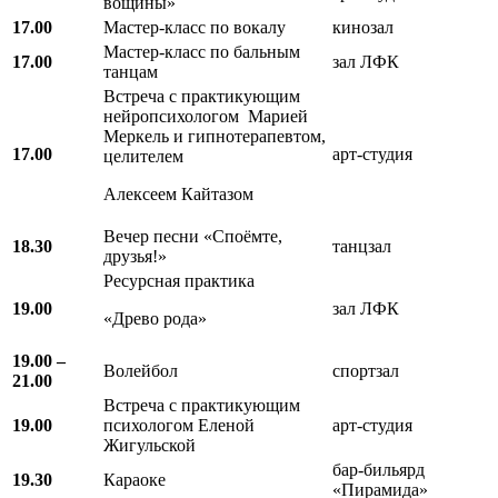
вощины»
17.00
Мастер-класс по вокалу
кинозал
Мастер-класс по бальным
17.00
зал ЛФК
танцам
Встреча с практикующим
нейропсихологом Марией
Меркель и гипнотерапевтом,
17.00
арт-студия
целителем
Алексеем Кайтазом
Вечер песни «Споёмте,
18.30
танцзал
друзья!»
Ресурсная практика
19.00
зал ЛФК
«Древо рода»
19.00 –
Волейбол
спортзал
21.00
Встреча с практикующим
19.00
психологом Еленой
арт-студия
Жигульской
бар-бильярд
19.30
Караоке
«Пирамида»