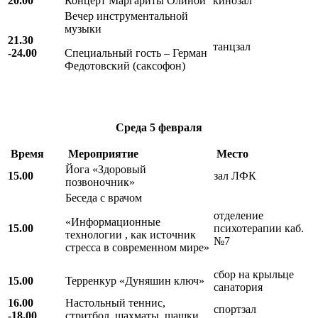
20.00
Концерт Маргариты Олиной
кинозал
Вечер инструментальной
музыки
21.30
танцзал
-24.00
Специальный гость – Герман
Федотовский (саксофон)
Среда
5 февраля
Время
Мероприятие
Место
Йога «Здоровый
15.00
зал ЛФК
позвоночник»
Беседа с врачом
отделение
«Информационные
15.00
психотерапии каб.
технологии , как источник
№7
стресса в современном мире»
сбор на крыльце
15.00
Терренкур «Дуняшин ключ»
санатория
16.00
Настольный теннис,
спортзал
-18.00
стритбол, шахматы, шашки