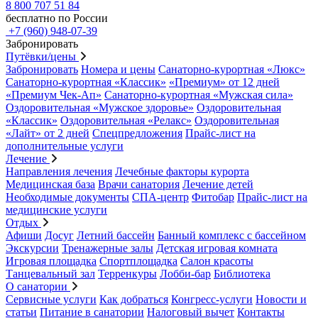
8 800 707 51 84
бесплатно по России
+7 (960) 948-07-39
Забронировать
Путёвки/цены
Забронировать
Номера и цены
Санаторно-курортная «Люкс»
Санаторно-курортная «Классик»
«Премиум» от 12 дней
«Премиум Чек-Ап»
Санаторно-курортная «Мужская сила»
Оздоровительная «Мужское здоровье»
Оздоровительная
«Классик»
Оздоровительная «Релакс»
Оздоровительная
«Лайт» от 2 дней
Спецпредложения
Прайс-лист на
дополнительные услуги
Лечение
Направления лечения
Лечебные факторы курорта
Медицинская база
Врачи санатория
Лечение детей
Необходимые документы
СПА-центр
Фитобар
Прайс-лист на
медицинские услуги
Отдых
Афиши
Досуг
Летний бассейн
Банный комплекс с бассейном
Экскурсии
Тренажерные залы
Детская игровая комната
Игровая площадка
Спортплощадка
Салон красоты
Танцевальный зал
Терренкуры
Лобби-бар
Библиотека
О санатории
Сервисные услуги
Как добраться
Конгресс-услуги
Новости и
статьи
Питание в санатории
Налоговый вычет
Контакты