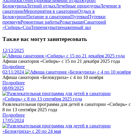
Акции
Бассейн
Здоровье
Зимний отдых
Курорт
Белокуриха
Летний отдых
Лечебные процедуры
Лечение в
санатории
Мероприятия в санатории
Отдых в
Белокурихе
Питание в санатории
Путевки
Путевки
премиум
Ремонтные работы
Розыгрыши
Санаторий
«Сибирь»
Спа
Терренкуры
тренажерный зал
Также вас могут заинтересовать
12/12/2025
Афиша санатория «Сибирь» с 15 по 21 декабря 2025 года
Подробнее
02/11/2024
Афиша санатория «Белокуриха» с 4 по 10 ноября
Подробнее
08/09/2025
Развлекательная программа для детей в санатории «Сибирь» с
8 по 13 сентября 2025 года
Подробнее
17/05/2024