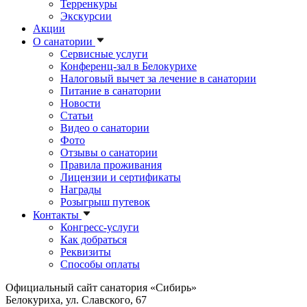
Терренкуры
Экскурсии
Акции
О санатории
Сервисные услуги
Конференц-зал в Белокурихе
Налоговый вычет за лечение в санатории
Питание в санатории
Новости
Статьи
Видео о санатории
Фото
Отзывы о санатории
Правила проживания
Лицензии и сертификаты
Награды
Розыгрыш путевок
Контакты
Конгресс-услуги
Как добраться
Реквизиты
Способы оплаты
Официальный сайт санатория «Сибирь»
Белокуриха, ул. Славского, 67