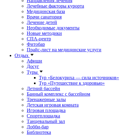
Направления лечения
Лечебные факторы курорта
Медицинская база
Врачи санатория
Лечение детей
Необходимые документы
Новые методики
СПА-центр
Фитобар
Прайс-лист на медицинские услуги
Отдых
Афиши
Досуг
Туры
Тур «Белокуриха — сила источников»
Тур «Путешествие к здоровью»
Летний бассейн
Банный комплекс с бассейном
Тренажерные залы
Детская игровая комната
Игровая площадка
Спортплощадка
Танцевальный зал
Лобби-бар
Библиотека