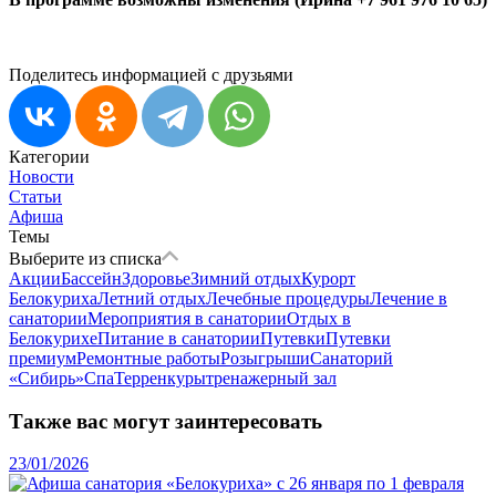
Поделитесь информацией с друзьями
Категории
Новости
Статьи
Афиша
Темы
Выберите из списка
Акции
Бассейн
Здоровье
Зимний отдых
Курорт
Белокуриха
Летний отдых
Лечебные процедуры
Лечение в
санатории
Мероприятия в санатории
Отдых в
Белокурихе
Питание в санатории
Путевки
Путевки
премиум
Ремонтные работы
Розыгрыши
Санаторий
«Сибирь»
Спа
Терренкуры
тренажерный зал
Также вас могут заинтересовать
23/01/2026