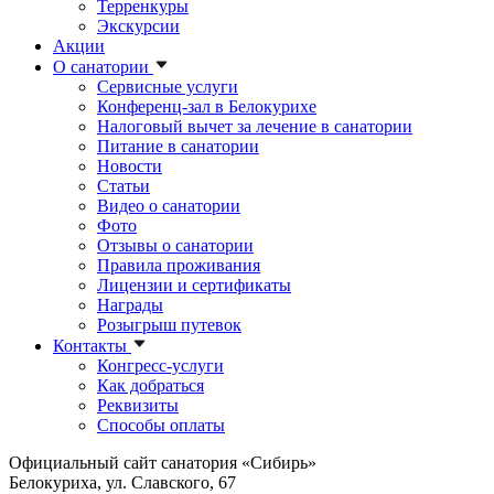
Терренкуры
Экскурсии
Акции
О санатории
Сервисные услуги
Конференц-зал в Белокурихе
Налоговый вычет за лечение в санатории
Питание в санатории
Новости
Статьи
Видео о санатории
Фото
Отзывы о санатории
Правила проживания
Лицензии и сертификаты
Награды
Розыгрыш путевок
Контакты
Конгресс-услуги
Как добраться
Реквизиты
Способы оплаты
Официальный сайт санатория «Сибирь»
Белокуриха, ул. Славского, 67