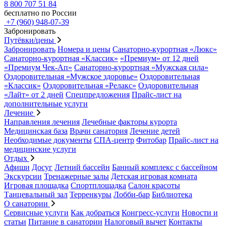
8 800 707 51 84
бесплатно по России
+7 (960) 948-07-39
Забронировать
Путёвки/цены
Забронировать
Номера и цены
Санаторно-курортная «Люкс»
Санаторно-курортная «Классик»
«Премиум» от 12 дней
«Премиум Чек-Ап»
Санаторно-курортная «Мужская сила»
Оздоровительная «Мужское здоровье»
Оздоровительная
«Классик»
Оздоровительная «Релакс»
Оздоровительная
«Лайт» от 2 дней
Спецпредложения
Прайс-лист на
дополнительные услуги
Лечение
Направления лечения
Лечебные факторы курорта
Медицинская база
Врачи санатория
Лечение детей
Необходимые документы
СПА-центр
Фитобар
Прайс-лист на
медицинские услуги
Отдых
Афиши
Досуг
Летний бассейн
Банный комплекс с бассейном
Экскурсии
Тренажерные залы
Детская игровая комната
Игровая площадка
Спортплощадка
Салон красоты
Танцевальный зал
Терренкуры
Лобби-бар
Библиотека
О санатории
Сервисные услуги
Как добраться
Конгресс-услуги
Новости и
статьи
Питание в санатории
Налоговый вычет
Контакты