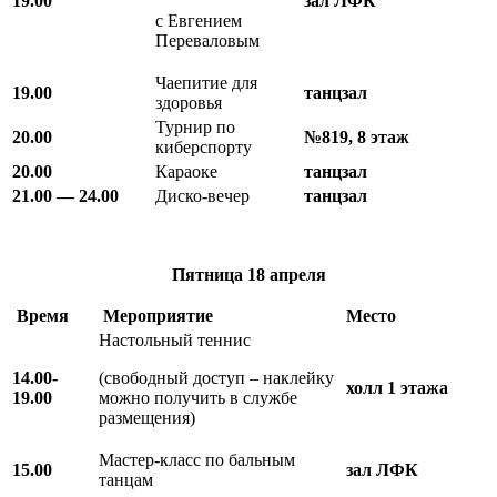
19.00
зал ЛФК
с Евгением
Переваловым
Чаепитие для
19.00
танцзал
здоровья
Турнир по
20.00
№819, 8 этаж
киберспорту
20.00
Караоке
танцзал
21.00 — 24.00
Диско-вечер
танцзал
Пятница
18 апреля
Время
Мероприятие
Место
Настольный теннис
14.00-
(свободный доступ – наклейку
холл 1 этажа
19.00
можно получить в службе
размещения)
Мастер-класс по бальным
15.00
зал
ЛФК
танцам