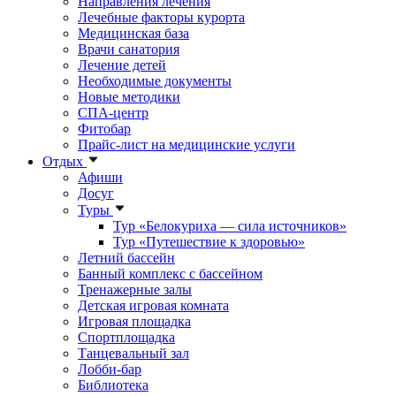
Направления лечения
Лечебные факторы курорта
Медицинская база
Врачи санатория
Лечение детей
Необходимые документы
Новые методики
СПА-центр
Фитобар
Прайс-лист на медицинские услуги
Отдых
Афиши
Досуг
Туры
Тур «Белокуриха — сила источников»
Тур «Путешествие к здоровью»
Летний бассейн
Банный комплекс с бассейном
Тренажерные залы
Детская игровая комната
Игровая площадка
Спортплощадка
Танцевальный зал
Лобби-бар
Библиотека