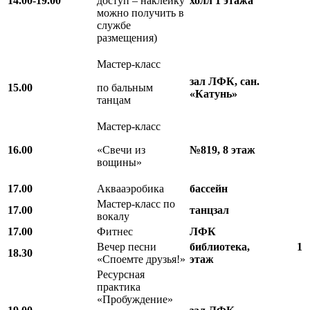
14.00-19.00
доступ – наклейку
холл 1 этажа
можно получить в
службе
размещения)
Мастер-класс
зал ЛФК, сан.
15.00
по бальным
«Катунь»
танцам
Мастер-класс
16.00
«Свечи из
№819, 8 этаж
вощины»
17.00
Аквааэробика
бассейн
Мастер-класс по
17.00
танцзал
вокалу
17.00
Фитнес
ЛФК
Вечер песни
библиотека, 1
18.30
«Споемте друзья!»
этаж
Ресурсная
практика
«Пробуждение»