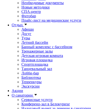
Необходимые документы
Новые методики
СПА-центр
Фитобар
Прайс-лист на медицинские услуги
Отдых
Афиши
Досуг
Туры
Летний бассейн
Банный комплекс с бассейном
Тренажерные залы
Детская игровая комната
Игровая площадка
Спортплощадка
Танцевальный зал
Лобби-бар
Библиотека
Терренкуры
Экскурсии
Акции
О санатории
Сервисные услуги
Конференц-зал в Белокурихе
Налоговый вычет за лечение в санатории