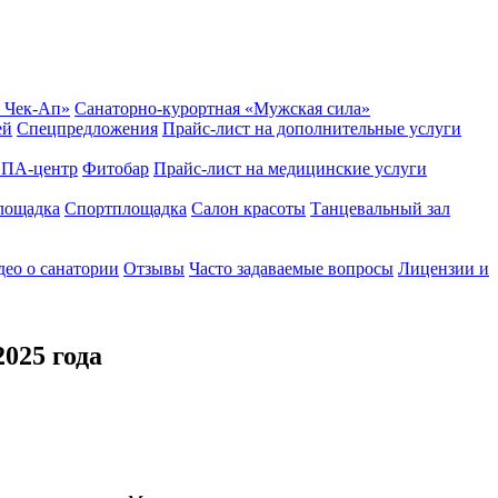
 Чек-Ап»
Санаторно-курортная «Мужская сила»
ей
Спецпредложения
Прайс-лист на дополнительные услуги
ПА-центр
Фитобар
Прайс-лист на медицинские услуги
лощадка
Спортплощадка
Салон красоты
Танцевальный зал
ео о санатории
Отзывы
Часто задаваемые вопросы
Лицензии и
025 года