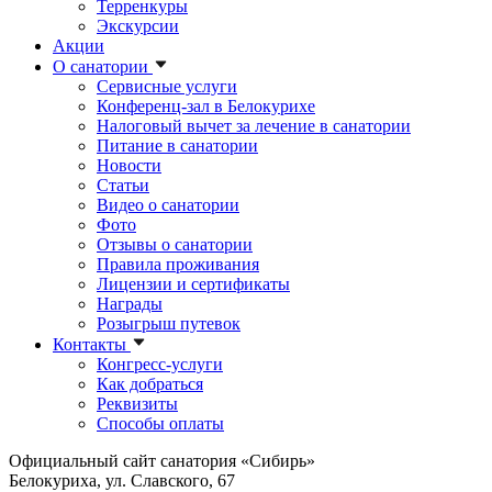
Терренкуры
Экскурсии
Акции
О санатории
Сервисные услуги
Конференц-зал в Белокурихе
Налоговый вычет за лечение в санатории
Питание в санатории
Новости
Статьи
Видео о санатории
Фото
Отзывы о санатории
Правила проживания
Лицензии и сертификаты
Награды
Розыгрыш путевок
Контакты
Конгресс-услуги
Как добраться
Реквизиты
Способы оплаты
Официальный сайт санатория «Сибирь»
Белокуриха, ул. Славского, 67