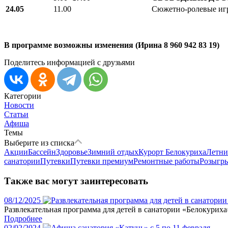
24.05
11.00
Сюжетно-ролевые иг
В программе возможны изменения (Ирина 8 960 942 83 19)
Поделитесь информацией с друзьями
Категории
Новости
Статьи
Афиша
Темы
Выберите из списка
Акции
Бассейн
Здоровье
Зимний отдых
Курорт Белокуриха
Летни
санатории
Путевки
Путевки премиум
Ремонтные работы
Розыгр
Также вас могут заинтересовать
08/12/2025
Развлекательная программа для детей в санатории «Белокуриха»
Подробнее
02/02/2024