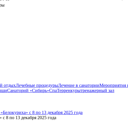
ры
й отдых
Лечебные процедуры
Лечение в санатории
Мероприятия 
ыши
Санаторий «Сибирь»
Спа
Терренкуры
тренажерный зал
 с 8 по 13 декабря 2025 года