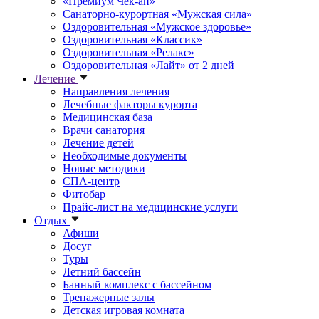
«Премиум Чек-ап»
Санаторно-курортная «Мужская сила»
Оздоровительная «Мужское здоровье»
Оздоровительная «Классик»
Оздоровительная «Релакс»
Оздоровительная «Лайт» от 2 дней
Лечение
Направления лечения
Лечебные факторы курорта
Медицинская база
Врачи санатория
Лечение детей
Необходимые документы
Новые методики
СПА-центр
Фитобар
Прайс-лист на медицинские услуги
Отдых
Афиши
Досуг
Туры
Летний бассейн
Банный комплекс с бассейном
Тренажерные залы
Детская игровая комната