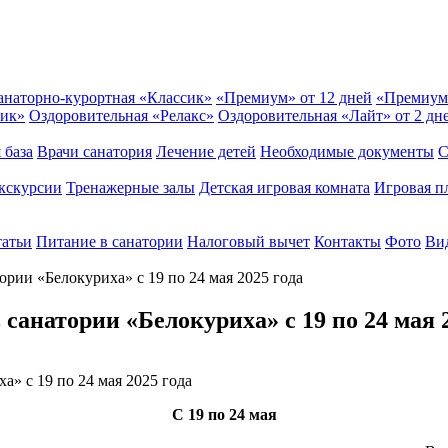
анаторно-курортная «Классик»
«Премиум» от 12 дней
«Премиум
сик»
Оздоровительная «Релакс»
Оздоровительная «Лайт» от 2 дн
 база
Врачи санатория
Лечение детей
Необходимые документы
С
кскурсии
Тренажерные залы
Детская игровая комната
Игровая п
татьи
Питание в санатории
Налоговый вычет
Контакты
Фото
Вид
ории «Белокуриха» с 19 по 24 мая 2025 года
санатории «Белокуриха» с 19 по 24 мая 2
С 19
по 24 мая