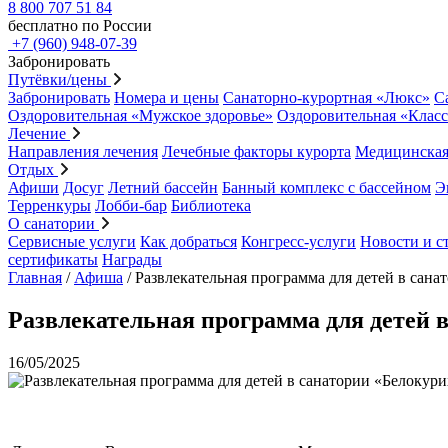
8 800 707 51 84
бесплатно по России
+7 (960) 948-07-39
Забронировать
Путёвки/цены
Забронировать
Номера и цены
Санаторно-курортная «Люкс»
С
Оздоровительная «Мужское здоровье»
Оздоровительная «Клас
Лечение
Направления лечения
Лечебные факторы курорта
Медицинская
Отдых
Афиши
Досуг
Летний бассейн
Банный комплекс с бассейном
Э
Терренкуры
Лобби-бар
Библиотека
О санатории
Сервисные услуги
Как добраться
Конгресс-услуги
Новости и с
сертификаты
Награды
Главная
/
Афиша
/
Развлекательная программа для детей в санат
Развлекательная программа для детей в 
16/05/2025