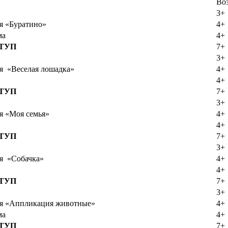
Во
3+
ая «Буратино»
4+
ма
4+
ТУП
7+
3+
ая «Веселая лошадка»
4+
4+
ТУП
7+
3+
я «Моя семья»
4+
4+
ТУП
7+
3+
ая «Собачка»
4+
4+
ТУП
7+
3+
ая «Аппликация животные»
4+
ма
4+
ТУП
7+