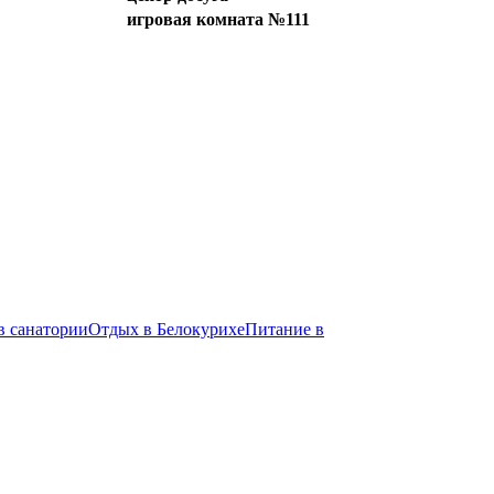
игровая комната №111
в санатории
Отдых в Белокурихе
Питание в