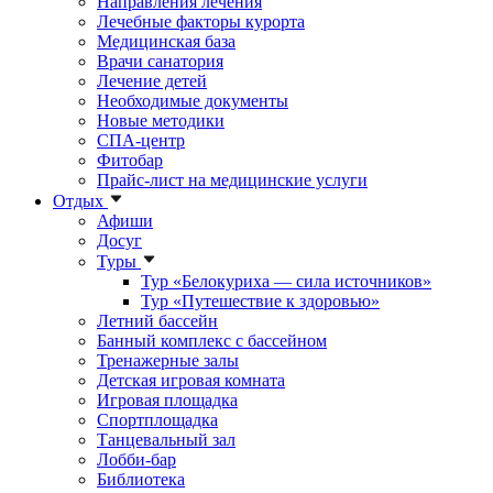
Направления лечения
Лечебные факторы курорта
Медицинская база
Врачи санатория
Лечение детей
Необходимые документы
Новые методики
СПА-центр
Фитобар
Прайс-лист на медицинские услуги
Отдых
Афиши
Досуг
Туры
Тур «Белокуриха — сила источников»
Тур «Путешествие к здоровью»
Летний бассейн
Банный комплекс с бассейном
Тренажерные залы
Детская игровая комната
Игровая площадка
Спортплощадка
Танцевальный зал
Лобби-бар
Библиотека