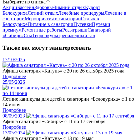
Выберите из списка
Акции
Бассейн
Здоровье
Зимний отдых
Курорт
Белокуриха
Летний отдых
Лечебные процедуры
Лечение в
санатории
Мероприятия в санатории
Отдых в
Белокурихе
Питание в санатории
Путевки
Путевки
премиум
Ремонтные работы
Розыгрыши
Санаторий
«Сибирь»
Спа
Терренкуры
тренажерный зал
Также вас могут заинтересовать
17/10/2025
Афиша санатория «Катунь» с 20 по 26 октября 2025 года
Подробнее
25/05/2026
Летние каникулы для детей в санатории «Белокуриха» с 1 по
14 июня
Подробнее
08/09/2023
Афиша санатория «Сибирь» с 11 по 17 сентября
Подробнее
13/05/2024
Афиша санатория «Катунь» с 13 по 19 мая