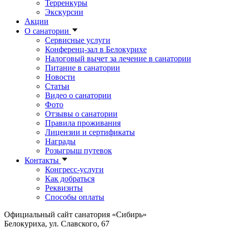
Терренкуры
Экскурсии
Акции
О санатории
Сервисные услуги
Конференц-зал в Белокурихе
Налоговый вычет за лечение в санатории
Питание в санатории
Новости
Статьи
Видео о санатории
Фото
Отзывы о санатории
Правила проживания
Лицензии и сертификаты
Награды
Розыгрыш путевок
Контакты
Конгресс-услуги
Как добраться
Реквизиты
Способы оплаты
Официальный сайт санатория «Сибирь»
Белокуриха, ул. Славского, 67