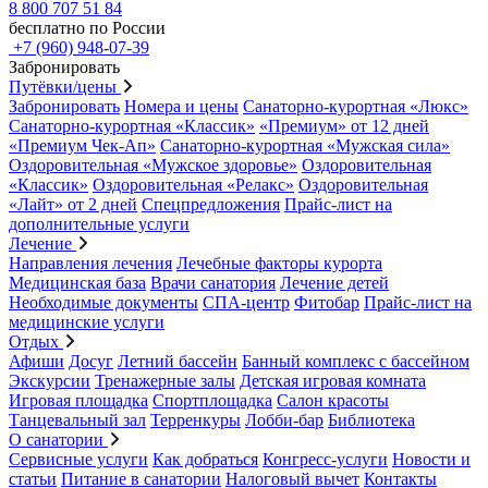
8 800 707 51 84
бесплатно по России
+7 (960) 948-07-39
Забронировать
Путёвки/цены
Забронировать
Номера и цены
Санаторно-курортная «Люкс»
Санаторно-курортная «Классик»
«Премиум» от 12 дней
«Премиум Чек-Ап»
Санаторно-курортная «Мужская сила»
Оздоровительная «Мужское здоровье»
Оздоровительная
«Классик»
Оздоровительная «Релакс»
Оздоровительная
«Лайт» от 2 дней
Спецпредложения
Прайс-лист на
дополнительные услуги
Лечение
Направления лечения
Лечебные факторы курорта
Медицинская база
Врачи санатория
Лечение детей
Необходимые документы
СПА-центр
Фитобар
Прайс-лист на
медицинские услуги
Отдых
Афиши
Досуг
Летний бассейн
Банный комплекс с бассейном
Экскурсии
Тренажерные залы
Детская игровая комната
Игровая площадка
Спортплощадка
Салон красоты
Танцевальный зал
Терренкуры
Лобби-бар
Библиотека
О санатории
Сервисные услуги
Как добраться
Конгресс-услуги
Новости и
статьи
Питание в санатории
Налоговый вычет
Контакты