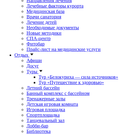
Направления лечения
Лечебные факторы курорта
Медицинская база
Врачи санатория
Лечение детей
Необходимые документы
Новые методики
СПА-центр
Фитобар
Прайс-лист на медицинские услуги
Отдых
Афиши
Досуг
Туры
Тур «Белокуриха — сила источников»
Тур «Путешествие к здоровью»
Летний бассейн
Банный комплекс с бассейном
Тренажерные залы
Детская игровая комната
Игровая площадка
Спортплощадка
Танцевальный зал
Лобби-бар
Библиотека