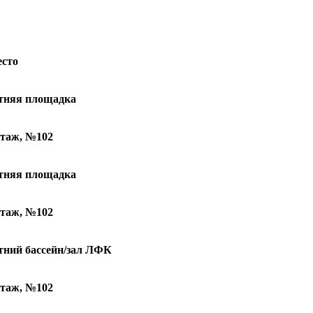
сто
тняя площадка
этаж, №102
тняя площадка
этаж, №102
тний бассейн/зал ЛФК
этаж, №102