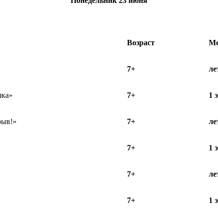
Понедельник
23 июня
Возраст
Ме
7+
ле
шка»
7+
1 
рыв!»
7+
ле
7+
1 
7+
ле
7+
1 