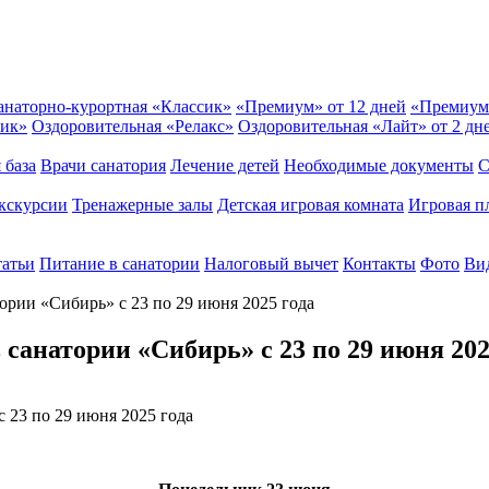
анаторно-курортная «Классик»
«Премиум» от 12 дней
«Премиум
сик»
Оздоровительная «Релакс»
Оздоровительная «Лайт» от 2 дн
 база
Врачи санатория
Лечение детей
Необходимые документы
С
кскурсии
Тренажерные залы
Детская игровая комната
Игровая п
татьи
Питание в санатории
Налоговый вычет
Контакты
Фото
Вид
тории «Сибирь» с 23 по 29 июня 2025 года
 санатории «Сибирь» с 23 по 29 июня 202