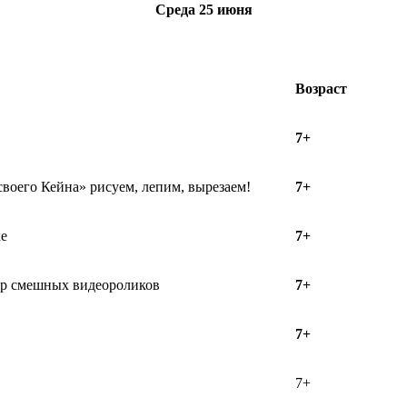
Среда
25 июня
Возраст
7+
своего Кейна» рисуем, лепим, вырезаем!
7+
хе
7+
тр смешных видеороликов
7+
7+
7+