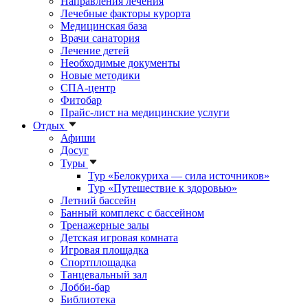
Направления лечения
Лечебные факторы курорта
Медицинская база
Врачи санатория
Лечение детей
Необходимые документы
Новые методики
СПА-центр
Фитобар
Прайс-лист на медицинские услуги
Отдых
Афиши
Досуг
Туры
Тур «Белокуриха — сила источников»
Тур «Путешествие к здоровью»
Летний бассейн
Банный комплекс с бассейном
Тренажерные залы
Детская игровая комната
Игровая площадка
Спортплощадка
Танцевальный зал
Лобби-бар
Библиотека