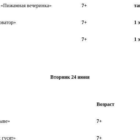
а «Пижамная вечеринка»
7+
та
оватор»
7+
1 
7+
1 
Вторник 24 июня
Возраст
рыве»
7+
 гусят»
7+