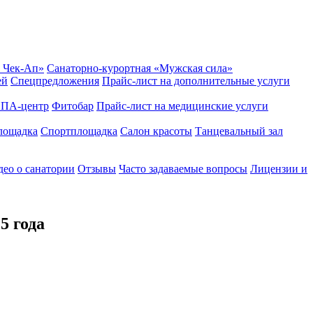
 Чек-Ап»
Санаторно-курортная «Мужская сила»
ей
Спецпредложения
Прайс-лист на дополнительные услуги
ПА-центр
Фитобар
Прайс-лист на медицинские услуги
лощадка
Спортплощадка
Салон красоты
Танцевальный зал
ео о санатории
Отзывы
Часто задаваемые вопросы
Лицензии и
5 года