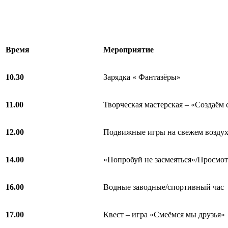
Время
Мероприятие
10.
3
0
Зарядка « Фантазёры»
11.00
Творческая мастерская – «Создаём 
12.00
Подвижные игры на свежем возду
1
4
.00
«Попробуй не засмеяться»/Просмо
16.00
Водные заводные/спортивный час
17.00
Квест – игра «Смеёмся мы друзья»