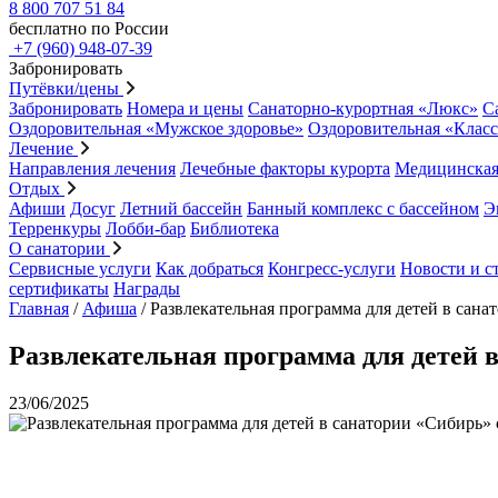
8 800 707 51 84
бесплатно по России
+7 (960) 948-07-39
Забронировать
Путёвки/цены
Забронировать
Номера и цены
Санаторно-курортная «Люкс»
С
Оздоровительная «Мужское здоровье»
Оздоровительная «Клас
Лечение
Направления лечения
Лечебные факторы курорта
Медицинская
Отдых
Афиши
Досуг
Летний бассейн
Банный комплекс с бассейном
Э
Терренкуры
Лобби-бар
Библиотека
О санатории
Сервисные услуги
Как добраться
Конгресс-услуги
Новости и с
сертификаты
Награды
Главная
/
Афиша
/
Развлекательная программа для детей в сана
Развлекательная программа для детей в
23/06/2025