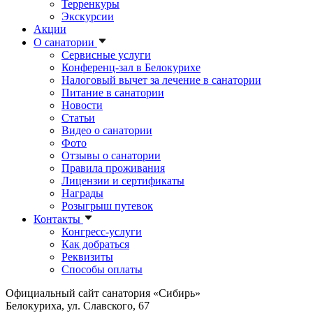
Терренкуры
Экскурсии
Акции
О санатории
Сервисные услуги
Конференц-зал в Белокурихе
Налоговый вычет за лечение в санатории
Питание в санатории
Новости
Статьи
Видео о санатории
Фото
Отзывы о санатории
Правила проживания
Лицензии и сертификаты
Награды
Розыгрыш путевок
Контакты
Конгресс-услуги
Как добраться
Реквизиты
Способы оплаты
Официальный сайт санатория «Сибирь»
Белокуриха, ул. Славского, 67