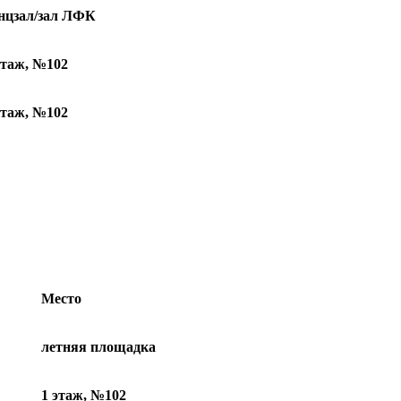
нцзал/зал ЛФК
этаж, №102
этаж, №102
Место
летняя площадка
1 этаж, №102