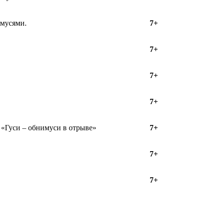
имусями.
7+
7+
7+
7+
 «Гуси – обнимуси в отрыве»
7+
7+
7+