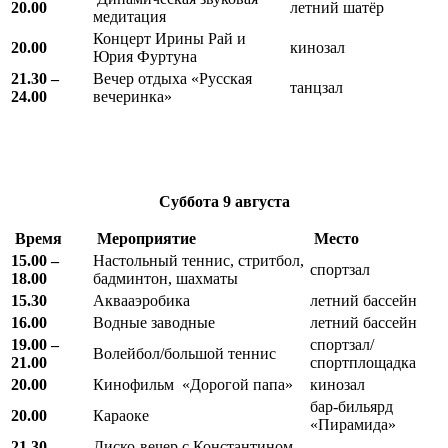
20.00
летний шатёр
медитация
Концерт Ирины Рай и
20.00
кинозал
Юрия Фуртуна
21.30 –
Вечер отдыха «Русская
танцзал
24.00
вечеринка»
Суббота
9 августа
Время
Мероприятие
Место
15.00 –
Настольный теннис, стритбол,
спортзал
18.00
бадминтон, шахматы
15.30
Аквааэробика
летний бассейн
16.00
Водные заводные
летний бассейн
19.00 –
спортзал/
Волейбол/большой теннис
21.00
спортплощадка
20.00
Кинофильм «Дорогой папа»
кинозал
бар-бильярд
20.00
Караоке
«Пирамида»
21.30 –
Диско-вечер с Константином