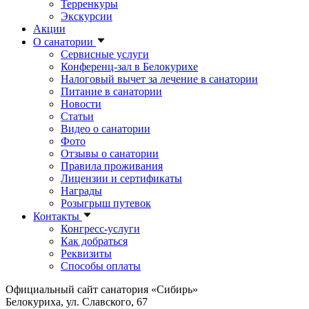
Терренкуры
Экскурсии
Акции
О санатории
Сервисные услуги
Конференц-зал в Белокурихе
Налоговый вычет за лечение в санатории
Питание в санатории
Новости
Статьи
Видео о санатории
Фото
Отзывы о санатории
Правила проживания
Лицензии и сертификаты
Награды
Розыгрыш путевок
Контакты
Конгресс-услуги
Как добраться
Реквизиты
Способы оплаты
Официальный сайт санатория «Сибирь»
Белокуриха, ул. Славского, 67