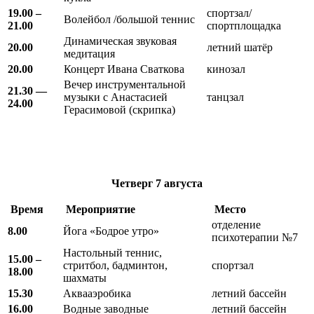
19.00 –
спортзал/
Волейбол /большой теннис
21.00
спортплощадка
Динамическая звуковая
20.00
летний шатёр
медитация
20.00
Концерт Ивана Сваткова
кинозал
Вечер инструментальной
21.30 —
музыки с Анастасией
танцзал
24.00
Герасимовой (скрипка)
Четверг
7 августа
Время
Мероприятие
Место
отделение
8.00
Йога «Бодрое утро»
психотерапии №7
Настольный теннис,
15.00 –
стритбол, бадминтон,
спортзал
18.00
шахматы
15.30
Аквааэробика
летний бассейн
16.00
Водные заводные
летний бассейн