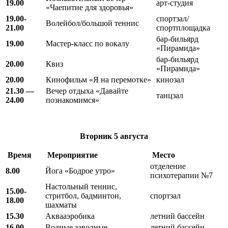
19.00
арт-студия
«Чаепитие для здоровья»
19.00-
спортзал/
Волейбол/большой теннис
21.00
спортплощадка
бар-бильярд
19.00
Мастер-класс по вокалу
«Пирамида»
бар-бильярд
20.00
Квиз
«Пирамида»
20.00
Кинофильм «Я на перемотке»
кинозал
21.30 —
Вечер отдыха «Давайте
танцзал
24.00
познакомимся»
Вторник
5 августа
Время
Мероприятие
Место
отделение
8.00
Йога «Бодрое утро»
психотерапии №7
Настольный теннис,
15.00-
стритбол, бадминтон,
спортзал
18.00
шахматы
15.30
Аквааэробика
летний бассейн
16.00
Водные заводные
летний бассейн