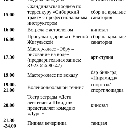
Скандинавская ходьба по
терренкуру «Сибирский
сбор на крыльце
15.00
тракт» с профессиональным
санатория
инструктором
16.00
Встреча с астрологом
кинозал
Прогулки здоровья с Еленой
сбор на крыльце
16.00
Жигульской
санатория
Мастер-класс «Эбру –
рисование на воде»
17.30
арт-студия
(предварительная запись:
8 923 656-80-47)
бар-бильярд
19.00
Мастер-класс по вокалу
«Пирамида»
19.00-
спортзал/
Волейбол/большой теннис
21.00
спортплощадка
Театр эстрады «Дети
лейтенанта Шмидта»
20.00
кинозал
представляет комедию
«Дуры»
21.30
Пивная вечеринка
танцзал
-24.00