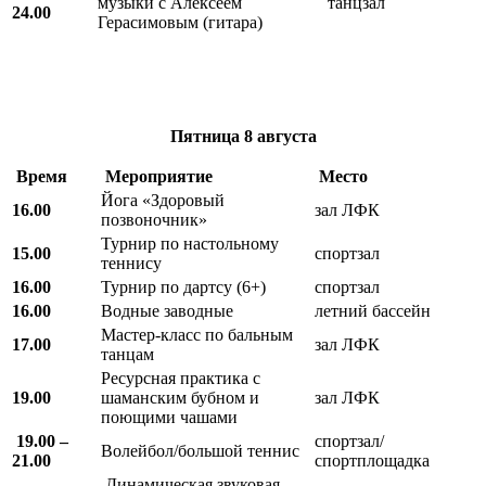
музыки с Алексеем
танцзал
24.00
Герасимовым (гитара)
Пятница
8 августа
Время
Мероприятие
Место
Йога «Здоровый
16.00
зал ЛФК
позвоночник»
Турнир по настольному
15.00
спортзал
теннису
16.00
Турнир по дартсу (6+)
спортзал
16.00
Водные заводные
летний бассейн
Мастер-класс по бальным
17.00
зал ЛФК
танцам
Ресурсная практика с
19.00
шаманским бубном и
зал ЛФК
поющими чашами
19.00 –
спортзал/
Волейбол/большой теннис
21.00
спортплощадка
Динамическая звуковая