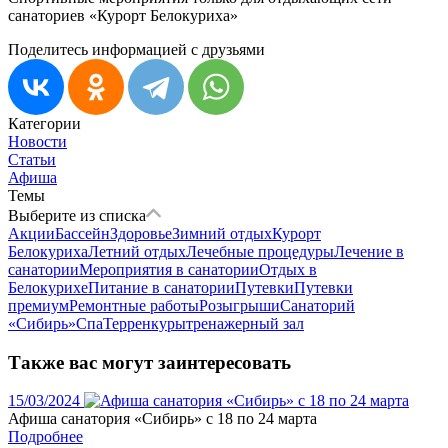
санаториев «Курорт Белокуриха»
Поделитесь информацией с друзьями
Категории
Новости
Статьи
Афиша
Темы
Выберите из списка
Акции
Бассейн
Здоровье
Зимний отдых
Курорт
Белокуриха
Летний отдых
Лечебные процедуры
Лечение в
санатории
Мероприятия в санатории
Отдых в
Белокурихе
Питание в санатории
Путевки
Путевки
премиум
Ремонтные работы
Розыгрыши
Санаторий
«Сибирь»
Спа
Терренкуры
тренажерный зал
Также вас могут заинтересовать
15/03/2024
Афиша санатория «Сибирь» с 18 по 24 марта
Подробнее