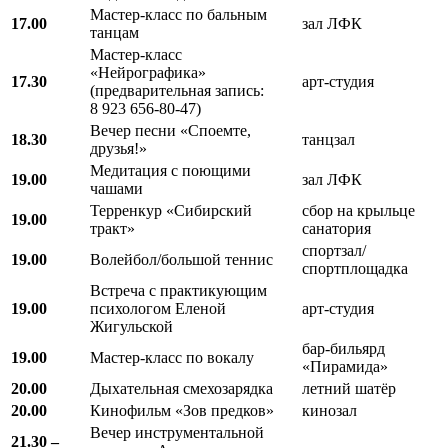
Мастер-класс по бальным
17.00
зал ЛФК
танцам
Мастер-класс
«Нейрографика»
17.30
арт-студия
(предварительная запись:
8 923 656-80-47)
Вечер песни «Споемте,
18.30
танцзал
друзья!»
Медитация с поющими
19.00
зал ЛФК
чашами
Терренкур «Сибирский
сбор на крыльце
19.00
тракт»
санатория
спортзал/
19.00
Волейбол/большой теннис
спортплощадка
Встреча с практикующим
19.00
психологом Еленой
арт-студия
Жигульской
бар-бильярд
19.00
Мастер-класс по вокалу
«Пирамида»
20.00
Дыхательная смехозарядка
летний шатёр
20.00
Кинофильм «Зов предков»
кинозал
Вечер инструментальной
21.30 –