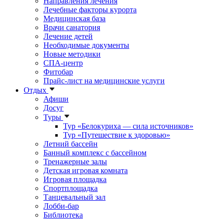
Направления лечения
Лечебные факторы курорта
Медицинская база
Врачи санатория
Лечение детей
Необходимые документы
Новые методики
СПА-центр
Фитобар
Прайс-лист на медицинские услуги
Отдых
Афиши
Досуг
Туры
Тур «Белокуриха — сила источников»
Тур «Путешествие к здоровью»
Летний бассейн
Банный комплекс с бассейном
Тренажерные залы
Детская игровая комната
Игровая площадка
Спортплощадка
Танцевальный зал
Лобби-бар
Библиотека