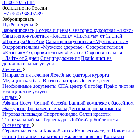
8 800 707 51 84
бесплатно по России
+7 (960) 948-07-39
Забронировать
Путёвки/цены
Забронировать
Номера и цены
Санаторно-курортная «Люкс»
Санаторно-курортная «Классик»
«Премиум» от 12 дней
«Премиум Чек-Ап»
Санаторно-курортная «Мужская сила»
Оздоровительная «Мужское здоровье»
Оздоровительная
«Классик»
Оздоровительная «Релакс»
Оздоровительная
«Лайт» от 2 дней
Спецпредложения
Прайс-лист на
дополнительные услуги
Лечение
Направления лечения
Лечебные факторы курорта
Медицинская база
Врачи санатория
Лечение детей
Необходимые документы
СПА-центр
Фитобар
Прайс-лист на
медицинские услуги
Отдых
Афиши
Досуг
Летний бассейн
Банный комплекс с бассейном
Экскурсии
Тренажерные залы
Детская игровая комната
Игровая площадка
Спортплощадка
Салон красоты
Танцевальный зал
Терренкуры
Лобби-бар
Библиотека
О санатории
Сервисные услуги
Как добраться
Конгресс-услуги
Новости и
статьи
Питание в санатории
Налоговый вычет
Контакты