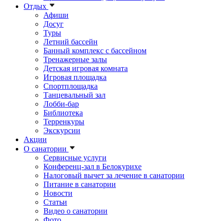
Отдых
Афиши
Досуг
Туры
Летний бассейн
Банный комплекс с бассейном
Тренажерные залы
Детская игровая комната
Игровая площадка
Спортплощадка
Танцевальный зал
Лобби-бар
Библиотека
Терренкуры
Экскурсии
Акции
О санатории
Сервисные услуги
Конференц-зал в Белокурихе
Налоговый вычет за лечение в санатории
Питание в санатории
Новости
Статьи
Видео о санатории
Фото