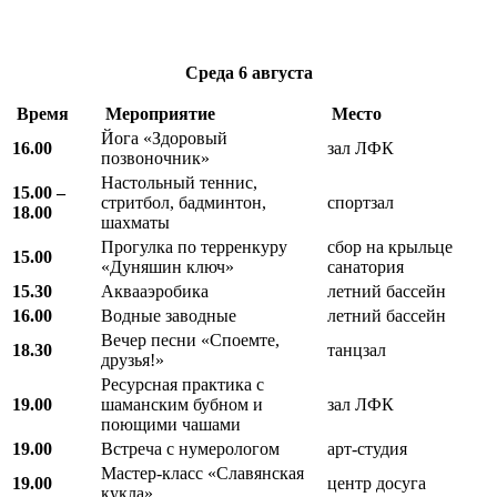
Среда
6 августа
Время
Мероприятие
Место
Йога «Здоровый
16.00
зал ЛФК
позвоночник»
Настольный теннис,
15.00 –
стритбол, бадминтон,
спортзал
18.00
шахматы
Прогулка по терренкуру
сбор на крыльце
15.00
«Дуняшин ключ»
санатория
15.30
Аквааэробика
летний бассейн
16.00
Водные заводные
летний бассейн
Вечер песни «Споемте,
18.30
танцзал
друзья!»
Ресурсная практика с
19.00
шаманским бубном и
зал ЛФК
поющими чашами
19.00
Встреча с нумерологом
арт-студия
Мастер-класс «Славянская
19.00
центр досуга
кукла»