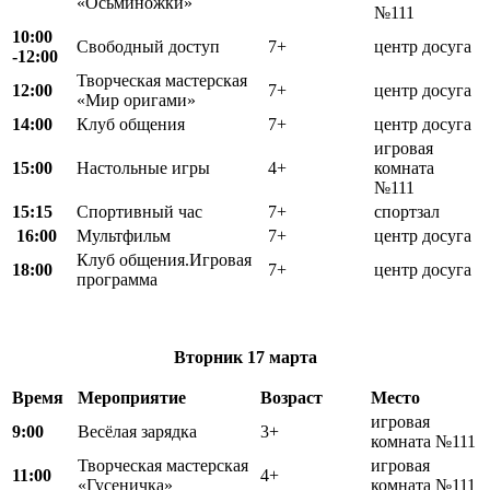
«Осьминожки»
№111
10:00
Свободный доступ
7+
центр досуга
-12:00
Творческая мастерская
12:00
7+
центр досуга
«Мир оригами»
14:00
Клуб общения
7+
центр досуга
игровая
15:00
Настольные игры
4+
комната
№111
15:15
Спортивный час
7+
спортзал
16:00
Мультфильм
7+
центр досуга
Клуб общения.Игровая
18:00
7+
центр досуга
программа
Вторник
17 марта
Время
Мероприятие
Возраст
Место
игровая
9:00
Весёлая зарядка
3+
комната №111
Творческая мастерская
игровая
11:00
4+
«Гусеничка»
комната №111