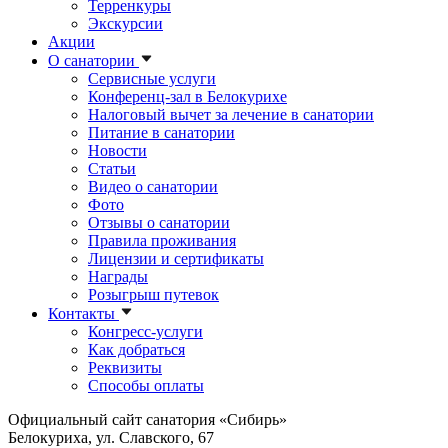
Терренкуры
Экскурсии
Акции
О санатории
Сервисные услуги
Конференц-зал в Белокурихе
Налоговый вычет за лечение в санатории
Питание в санатории
Новости
Статьи
Видео о санатории
Фото
Отзывы о санатории
Правила проживания
Лицензии и сертификаты
Награды
Розыгрыш путевок
Контакты
Конгресс-услуги
Как добраться
Реквизиты
Способы оплаты
Официальный сайт санатория «Сибирь»
Белокуриха, ул. Славского, 67