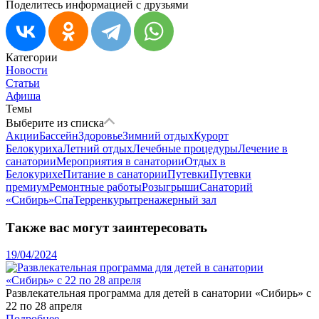
Поделитесь информацией с друзьями
Категории
Новости
Статьи
Афиша
Темы
Выберите из списка
Акции
Бассейн
Здоровье
Зимний отдых
Курорт
Белокуриха
Летний отдых
Лечебные процедуры
Лечение в
санатории
Мероприятия в санатории
Отдых в
Белокурихе
Питание в санатории
Путевки
Путевки
премиум
Ремонтные работы
Розыгрыши
Санаторий
«Сибирь»
Спа
Терренкуры
тренажерный зал
Также вас могут заинтересовать
19/04/2024
Развлекательная программа для детей в санатории «Сибирь» с
22 по 28 апреля
Подробнее