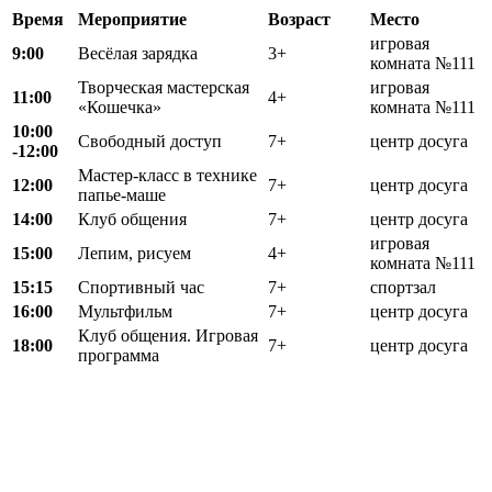
Время
Мероприятие
Возраст
Место
игровая
9:00
Весёлая зарядка
3+
комната №111
Творческая мастерская
игровая
11:00
4+
«Кошечка»
комната №111
10:00
Свободный доступ
7+
центр досуга
-12:00
Мастер-класс в технике
12:00
7+
центр досуга
папье-маше
14:00
Клуб общения
7+
центр досуга
игровая
15:00
Лепим, рисуем
4+
комната №111
15:15
Спортивный час
7+
спортзал
16:00
Мультфильм
7+
центр досуга
Клуб общения. Игровая
18:00
7+
центр досуга
программа