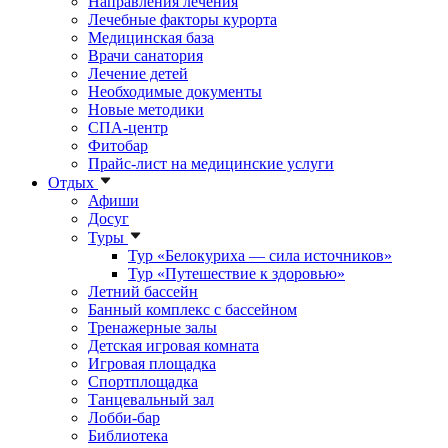
Направления лечения
Лечебные факторы курорта
Медицинская база
Врачи санатория
Лечение детей
Необходимые документы
Новые методики
СПА-центр
Фитобар
Прайс-лист на медицинские услуги
Отдых
Афиши
Досуг
Туры
Тур «Белокуриха — сила источников»
Тур «Путешествие к здоровью»
Летний бассейн
Банный комплекс с бассейном
Тренажерные залы
Детская игровая комната
Игровая площадка
Спортплощадка
Танцевальный зал
Лобби-бар
Библиотека