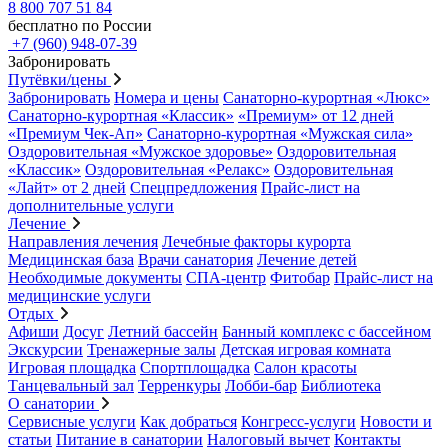
8 800 707 51 84
бесплатно по России
+7 (960) 948-07-39
Забронировать
Путёвки/цены
Забронировать
Номера и цены
Санаторно-курортная «Люкс»
Санаторно-курортная «Классик»
«Премиум» от 12 дней
«Премиум Чек-Ап»
Санаторно-курортная «Мужская сила»
Оздоровительная «Мужское здоровье»
Оздоровительная
«Классик»
Оздоровительная «Релакс»
Оздоровительная
«Лайт» от 2 дней
Спецпредложения
Прайс-лист на
дополнительные услуги
Лечение
Направления лечения
Лечебные факторы курорта
Медицинская база
Врачи санатория
Лечение детей
Необходимые документы
СПА-центр
Фитобар
Прайс-лист на
медицинские услуги
Отдых
Афиши
Досуг
Летний бассейн
Банный комплекс с бассейном
Экскурсии
Тренажерные залы
Детская игровая комната
Игровая площадка
Спортплощадка
Салон красоты
Танцевальный зал
Терренкуры
Лобби-бар
Библиотека
О санатории
Сервисные услуги
Как добраться
Конгресс-услуги
Новости и
статьи
Питание в санатории
Налоговый вычет
Контакты