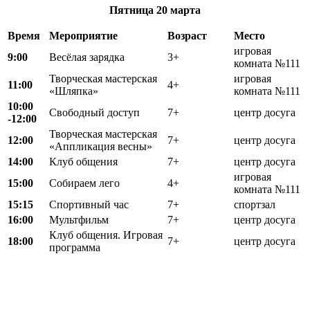
Пятница
20 марта
Время
Мероприятие
Возраст
Место
игровая
9:00
Весёлая зарядка
3+
комната №111
Творческая мастерская
игровая
11:00
4+
«Шляпка»
комната №111
10:00
Свободный доступ
7+
центр досуга
-12:00
Творческая мастерская
12:00
7+
центр досуга
«Аппликация весны»
14:00
Клуб общения
7+
центр досуга
игровая
15:00
Собираем лего
4+
комната №111
15:15
Спортивный час
7+
спортзал
16:00
Мультфильм
7+
центр досуга
Клуб общения. Игровая
18:00
7+
центр досуга
программа