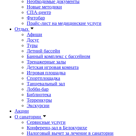
Необходимые документы
Новые методики
СПА-центр
Фитобар
Прайс-лист на медицинские услуги
Отдых
Афиши
Досуг
Туры
Летний бассейн
Банный комплекс с бассейном
Тренажерные залы
Детская игровая комната
Игровая площадка
Спортплощадка
Танцевальный зал
Лобби-бар
Библиотека
Терренкуры
Экскурсии
Акции
О санатории
Сервисные услуги
Конференц-зал в Белокурихе
Налоговый вычет за лечение в санатории