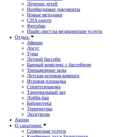
Лечение детей
Необходимые документы
Новые методики
СПА-центр
Фитобар
Прайс-лист на медицинские услуги
Отдых
Афиши
Досуг
Туры
Летний бассейн
Банный комплекс с бассейном
Тренажерные залы
Детская игровая комната
Игровая площадка
Спортплощадка
Танцевальный зал
Лобби-бар
Библиотека
Терренкуры
Экскурсии
Акции
О санатории
Сервисные услуги
Конференц-зал в Белокурихе