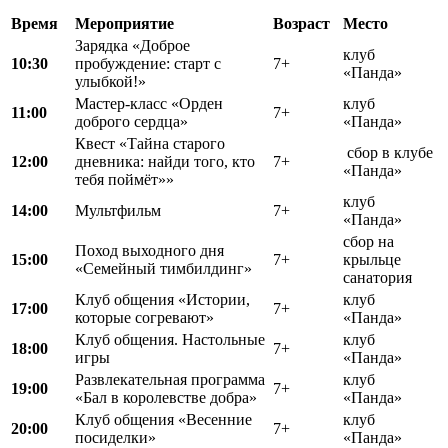
Время
Мероприятие
Возраст
Место
Зарядка «Доброе
клуб
10:30
пробуждение: старт с
7+
«Панда»
улыбкой!»
Мастер-класс «Орден
клуб
11:00
7+
доброго сердца»
«Панда»
Квест «Тайна старого
сбор в клубе
12:00
дневника: найди того, кто
7+
«Панда»
тебя поймёт»»
клуб
14:00
Мультфильм
7+
«Панда»
сбор на
Поход выходного дня
15:00
7+
крыльце
«Семейный тимбилдинг»
санатория
Клуб общения «Истории,
клуб
17:00
7+
которые согревают»
«Панда»
Клуб общения. Настольные
клуб
18:00
7+
игры
«Панда»
Развлекательная программа
клуб
19:00
7+
«Бал в королевстве добра»
«Панда»
Клуб общения «Весенние
клуб
20:00
7+
посиделки»
«Панда»