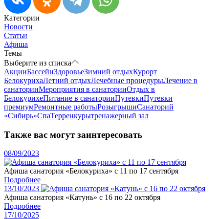
Категории
Новости
Статьи
Афиша
Темы
Выберите из списка
Акции
Бассейн
Здоровье
Зимний отдых
Курорт
Белокуриха
Летний отдых
Лечебные процедуры
Лечение в
санатории
Мероприятия в санатории
Отдых в
Белокурихе
Питание в санатории
Путевки
Путевки
премиум
Ремонтные работы
Розыгрыши
Санаторий
«Сибирь»
Спа
Терренкуры
тренажерный зал
Также вас могут заинтересовать
08/09/2023
Афиша санатория «Белокуриха» с 11 по 17 сентября
Подробнее
13/10/2023
Афиша санатория «Катунь» с 16 по 22 октября
Подробнее
17/10/2025