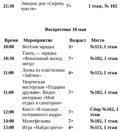
Эмоции дня «Сирень
21:30
7+
1 этаж, № 102
чувств»
Воскресенье
10 мая
Время
Мероприятие
Возраст
Место
10:00
Весёлая зарядка
3+
№113, 1 этаж
Танец — зарядка
10:30
«Финальный выход
7+
№102, 1 этаж
звёзд»
Лепка из пластилина
11:00
4+
№113, 1 этаж
«Зайчик»
Творческая
мастерская «Подарки
11:00
друзьям». Видео
7+
№102, 1 этаж
интервью «Мой
отдых в санатории»
Квест «В поисках
Сбор №102, 1
12
:
00
7+
потерянного кадра»
этаж
14:00
Мультфильмы
7+
№102, 1 этаж
15:00
Игра «Найди цвета»
4+
№113, 1 этаж