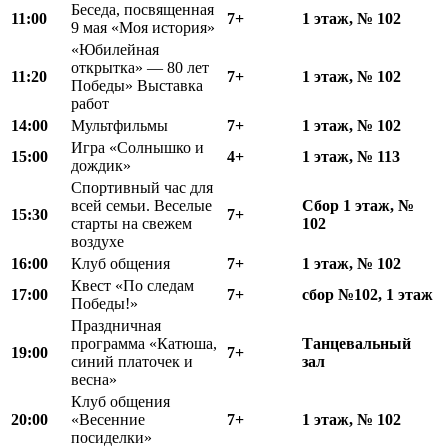
Беседа, посвященная
11:00
7+
1 этаж, № 102
9 мая «Моя история»
«Юбилейная
открытка» — 80 лет
11
:
20
7+
1 этаж, № 102
Победы» Выставка
работ
14:00
Мультфильмы
7+
1 этаж, № 102
Игра «Солнышко и
15:00
4+
1 этаж, № 113
дождик»
Спортивный час для
всей семьи. Веселые
Сбор
1 этаж, №
15
:
30
7+
старты на свежем
102
воздухе
16:00
Клуб общения
7+
1 этаж, № 102
Квест «По следам
17:00
7+
сбор №102, 1 этаж
Победы!»
Праздничная
программа «Катюша,
Танцевальный
19:00
7+
синий платочек и
зал
весна»
Клуб общения
20:00
«Весенние
7+
1 этаж, № 102
посиделки»