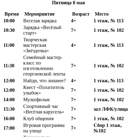
Пятница
8 мая
Время
Мероприятие
Возраст
Место
10:00
Веселая зарядка
4+
1 этаж, № 113
Зарядка «Весёлый
10:30
7+
1 этаж, № 102
старт»
Творческая
11:00
мастерская
4+
1 этаж, № 113
«Звёздочка»
Семейный мастер-
класс по
11:30
7+
1 этаж, № 102
изготовлению
георгиевской ленты
12
:
00
Найди, что лишнее?
4+
1 этаж, № 113
Квест «Похититель
12:00
7+
1 этаж, № 102
улыбок»
1
4
:00
Мультфильм
7+
1 этаж, № 102
Спортивный час
15
:
30
7+
зал ЛФК
/
улица
«Весёлая карусель»
16:00
Клуб общения
7+
1 этаж, № 102
Игровая программа
Сбор 1 этаж,
17:00
7+
на улице
№102