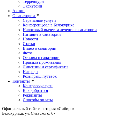
Терренкуры
Экскурсии
Акции
О санатории
Сервисные услуги
Конференц-зал в Белокурихе
Налоговый вычет за лечение в санатории
Питание в санатории
Новости
Статьи
Видео о санатории
Фото
Отзывы о санатории
Правила проживания
Лицензии и сертификаты
Награды
Розыгрыш путевок
Контакты
Конгресс-услуги
Как добраться
Реквизиты
Способы оплаты
Официальный сайт санатория «Сибирь»
Белокуриха, ул. Славского, 67