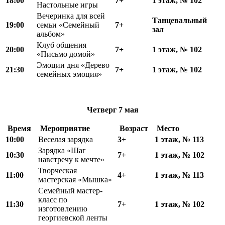
18:00
7+
1 этаж, № 102
Настольные игры
Вечеринка для всей
Танцевальный
19:00
семьи «Семейный
7+
зал
альбом»
Клуб общения
20:00
7+
1 этаж, № 102
«Письмо домой»
Эмоции дня «Дерево
21:30
7+
1 этаж, № 102
семейных эмоция»
Четверг
7 мая
Время
Мероприятие
Возраст
Место
10:00
Веселая зарядка
3+
1 этаж, № 113
Зарядка «Шаг
10:30
7+
1 этаж, № 102
навстречу к мечте»
Творческая
11:00
4+
1 этаж, № 113
мастерская «Мышка»
Семейный мастер-
класс по
11:30
7+
1 этаж, № 102
изготовлению
георгиевской ленты