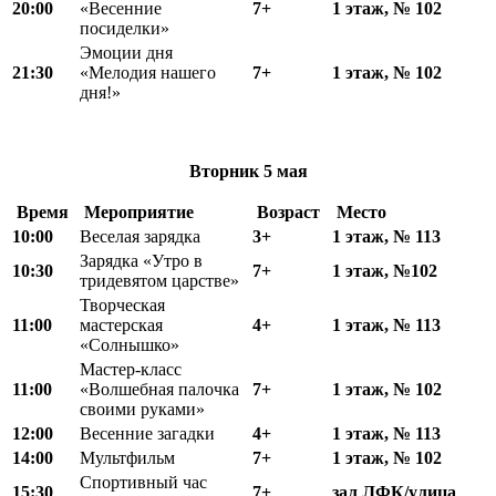
20:00
«Весенние
7+
1 этаж,
№
102
посиделки»
Эмоции дня
21:30
«Мелодия нашего
7+
1 этаж,
№
102
дня!»
Вторник
5 мая
Время
Мероприятие
Возраст
Место
10:00
Веселая зарядка
3+
1 этаж, № 113
Зарядка «Утро в
10:30
7+
1 этаж, №102
тридевятом царстве»
Творческая
11:00
мастерская
4+
1 этаж, № 113
«Солнышко»
Мастер-класс
11:00
«Волшебная палочка
7+
1 этаж, № 102
своими руками»
12:00
Весенние загадки
4+
1 этаж, № 113
14:00
Мультфильм
7+
1 этаж, № 102
Спортивный час
15:30
7+
зал ЛФК
/
улица