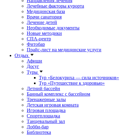
Направления лечения
Лечебные факторы курорта
Медицинская база
Врачи санатория
Лечение детей
Необходимые документы
Новые методики
СПА-центр
Фитобар
Прайс-лист на медицинские услуги
Отдых
Афиши
Досуг
Туры
Тур «Белокуриха — сила источников»
Тур «Путешествие к здоровью»
Летний бассейн
Банный комплекс с бассейном
Тренажерные залы
Детская игровая комната
Игровая площадка
Спортплощадка
Танцевальный зал
Лобби-бар
Библиотека