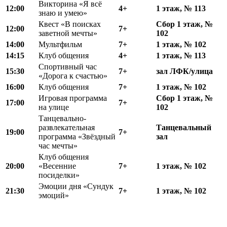
Викторина «Я всё
12
:
00
4+
1 этаж, № 113
знаю и умею»
Квест «В поисках
Сбор 1 этаж, №
12:00
7+
заветной мечты»
102
14:00
Мультфильм
7+
1 этаж, № 102
1
4
:15
Клуб общения
4+
1 этаж, № 113
Спортивный час
15
:
30
7+
зал ЛФК
/
улица
«Дорога к счастью»
16:00
Клуб общения
7+
1 этаж, № 102
Игровая программа
Сбор 1 этаж, №
17:00
7+
на улице
102
Танцевально-
развлекательная
Танцевальный
19:00
7+
программа «Звёздный
зал
час мечты»
Клуб общения
20:00
«Весенние
7+
1 этаж, № 102
посиделки»
Эмоции дня «Сундук
21:30
7+
1 этаж, № 102
эмоций»