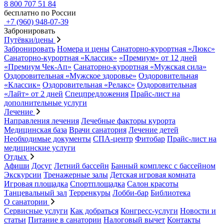
8 800 707 51 84
бесплатно по России
+7 (960) 948-07-39
Забронировать
Путёвки/цены
Забронировать
Номера и цены
Санаторно-курортная «Люкс»
Санаторно-курортная «Классик»
«Премиум» от 12 дней
«Премиум Чек-Ап»
Санаторно-курортная «Мужская сила»
Оздоровительная «Мужское здоровье»
Оздоровительная
«Классик»
Оздоровительная «Релакс»
Оздоровительная
«Лайт» от 2 дней
Спецпредложения
Прайс-лист на
дополнительные услуги
Лечение
Направления лечения
Лечебные факторы курорта
Медицинская база
Врачи санатория
Лечение детей
Необходимые документы
СПА-центр
Фитобар
Прайс-лист на
медицинские услуги
Отдых
Афиши
Досуг
Летний бассейн
Банный комплекс с бассейном
Экскурсии
Тренажерные залы
Детская игровая комната
Игровая площадка
Спортплощадка
Салон красоты
Танцевальный зал
Терренкуры
Лобби-бар
Библиотека
О санатории
Сервисные услуги
Как добраться
Конгресс-услуги
Новости и
статьи
Питание в санатории
Налоговый вычет
Контакты