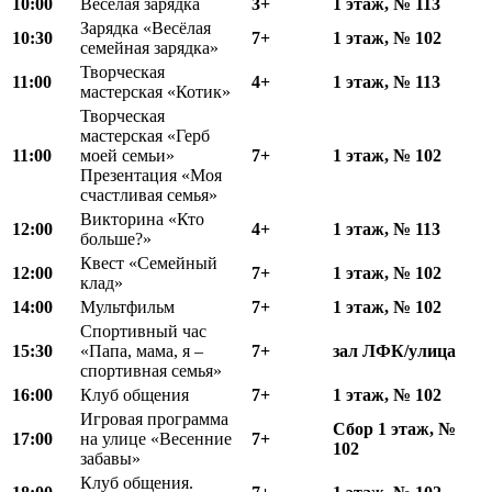
10:00
Веселая зарядка
3+
1 этаж, № 113
Зарядка «Весёлая
10:30
7+
1 этаж, № 102
семейная зарядка»
Творческая
11:00
4+
1 этаж, № 113
мастерская «Котик»
Творческая
мастерская «Герб
11:00
моей семьи»
7+
1 этаж, № 102
Презентация «Моя
счастливая семья»
Викторина «Кто
12
:
00
4+
1 этаж, № 113
больше?»
Квест «Семейный
12:00
7+
1 этаж, № 102
клад»
14:00
Мультфильм
7+
1 этаж, № 102
Спортивный час
15
:
30
«Папа, мама, я –
7+
зал ЛФК
/
улица
спортивная семья»
16:00
Клуб общения
7+
1 этаж, № 102
Игровая программа
Сбор 1 этаж, №
17:00
на улице «Весенние
7+
102
забавы»
Клуб общения.