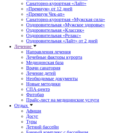
Санаторно-курортная «Лайт»
«Премиум» от 12 дней
«Премиум Чек-ап»
Санаторно-курортная «Мужская сила»
Оздоровительная «Мужское здоровье»
Оздоровительная «Классик»
Оздоровительная «Релакс»
Оздоровительная «Лайт» от 2 дней
Лечение
Направления лечения
Лечебные факторы курорта
Медицинская база
Врачи санатория
Лечение детей
Необходимые документы
Новые методики
СПА-центр
Фитобар
Прайс-лист на медицинские услуги
Отдых
Афиши
Досуг
Туры
Летний бассейн
Банный комплекс с бассейном