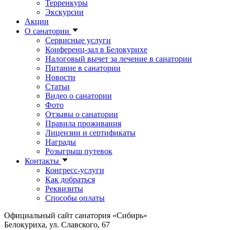
Терренкуры
Экскурсии
Акции
О санатории
Сервисные услуги
Конференц-зал в Белокурихе
Налоговый вычет за лечение в санатории
Питание в санатории
Новости
Статьи
Видео о санатории
Фото
Отзывы о санатории
Правила проживания
Лицензии и сертификаты
Награды
Розыгрыш путевок
Контакты
Конгресс-услуги
Как добраться
Реквизиты
Способы оплаты
Официальный сайт санатория «Сибирь»
Белокуриха, ул. Славского, 67