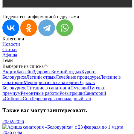
Поделитесь информацией с друзьями
Категории
Новости
Статьи
Афиша
Темы
Выберите из списка
Акции
Бассейн
Здоровье
Зимний отдых
Курорт
Белокуриха
Летний отдых
Лечебные процедуры
Лечение в
санатории
Мероприятия в санатории
Отдых в
Белокурихе
Питание в санатории
Путевки
Путевки
премиум
Ремонтные работы
Розыгрыши
Санаторий
«Сибирь»
Спа
Терренкуры
тренажерный зал
Также вас могут заинтересовать
20/02/2026