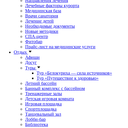
Направления лечения
Лечебные факторы курорта
Медицинская база
Врачи санатория
Лечение детей
Необходимые документы
Новые методики
СПА-центр
Фитобар
Прайс-лист на медицинские услуги
Отдых
Афиши
Досуг
Туры
Тур «Белокуриха — сила источников»
Тур «Путешествие к здоровью»
Летний бассейн
Банный комплекс с бассейном
Тренажерные залы
Детская игровая комната
Игровая площадка
Спортплощадка
Танцевальный зал
Лобби-бар
Библиотека