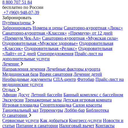
8 800 707 51 84
бесплатно по России
+7 (960) 948-07-39
Забронировать
Путёвки/цены
Забронировать
Номера и цены
Санаторно-курортная «Люкс»
Санаторно-курортная «Классик»
«Премиум» от 12 дней
«Премиум Чек-Ап»
Санаторно-курортная «Мужская сила»
Оздоровительная «Мужское здоровье»
Оздоровительная
«Классик»
Оздоровительная «Релакс»
Оздоровительная
«Лайт» от 2 дней
Спецпредложения
Прайс-лист на
дополнительные услуги
Лечение
Направления лечения
Лечебные факторы курорта
Медицинская база
Врачи санатория
Лечение детей
Необходимые документы
СПА-центр
Фитобар
Прайс-лист на
медицинские услуги
Отдых
Афиши
Досуг
Летний бассейн
Банный комплекс с бассейном
Экскурсии
Тренажерные залы
Детская игровая комната
Игровая площадка
Спортплощадка
Салон красоты
Танцевальный зал
Терренкуры
Лобби-бар
Библиотека
О санатории
Сервисные услуги
Как добраться
Конгресс-услуги
Новости и
статьи
Питание в санатории
Налоговый вычет
Контакты