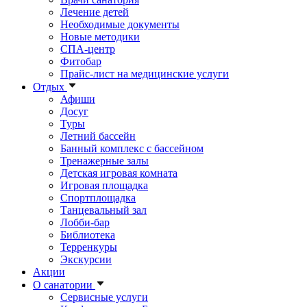
Лечение детей
Необходимые документы
Новые методики
СПА-центр
Фитобар
Прайс-лист на медицинские услуги
Отдых
Афиши
Досуг
Туры
Летний бассейн
Банный комплекс с бассейном
Тренажерные залы
Детская игровая комната
Игровая площадка
Спортплощадка
Танцевальный зал
Лобби-бар
Библиотека
Терренкуры
Экскурсии
Акции
О санатории
Сервисные услуги