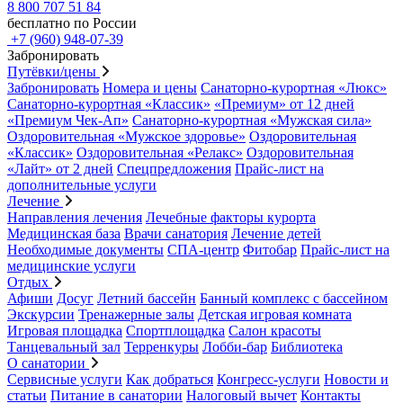
8 800 707 51 84
бесплатно по России
+7 (960) 948-07-39
Забронировать
Путёвки/цены
Забронировать
Номера и цены
Санаторно-курортная «Люкс»
Санаторно-курортная «Классик»
«Премиум» от 12 дней
«Премиум Чек-Ап»
Санаторно-курортная «Мужская сила»
Оздоровительная «Мужское здоровье»
Оздоровительная
«Классик»
Оздоровительная «Релакс»
Оздоровительная
«Лайт» от 2 дней
Спецпредложения
Прайс-лист на
дополнительные услуги
Лечение
Направления лечения
Лечебные факторы курорта
Медицинская база
Врачи санатория
Лечение детей
Необходимые документы
СПА-центр
Фитобар
Прайс-лист на
медицинские услуги
Отдых
Афиши
Досуг
Летний бассейн
Банный комплекс с бассейном
Экскурсии
Тренажерные залы
Детская игровая комната
Игровая площадка
Спортплощадка
Салон красоты
Танцевальный зал
Терренкуры
Лобби-бар
Библиотека
О санатории
Сервисные услуги
Как добраться
Конгресс-услуги
Новости и
статьи
Питание в санатории
Налоговый вычет
Контакты