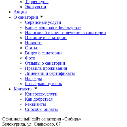
Терренкуры
Экскурсии
Акции
О санатории
Сервисные услуги
Конференц-зал в Белокурихе
Налоговый вычет за лечение в санатории
Питание в санатории
Новости
Статьи
Видео о санатории
Фото
Отзывы о санатории
Правила проживания
Лицензии и сертификаты
Награды
Розыгрыш путевок
Контакты
Конгресс-услуги
Как добраться
Реквизиты
Способы оплаты
Официальный сайт санатория «Сибирь»
Белокуриха, ул. Славского, 67