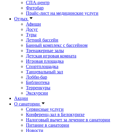
СПА-центр
Фитобар
Прайс-лист на медицинские услуги
Отдых
Афиши
Досуг
Туры
Летний бассейн
Банный комплекс с бассейном
Тренажерные залы
Детская игровая комната
Игровая площадка
Спортплощадка
Танцевальный зал
Лобби-бар
Библиотека
Терренкуры
Экскурсии
Акции
О санатории
Сервисные услуги
Конференц-зал в Белокурихе
Налоговый вычет за лечение в санатории
Питание в санатории
Новости