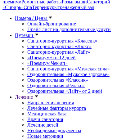
премиум
Ремонтные работы
Розыгрыши
Санаторий
«Сибирь»
Спа
Терренкуры
тренажерный зал
Номера / Цены
Онлайн-бронирование
Прайс-лист на дополнительные услуги
Путёвки
Санаторно-курортная «Классик»
Санаторно-курортная «Люкс»
Санаторно-курортная «Лайт»
«Премиум» от 12 дней
«Премиум Чек-ап»
Санаторно-курортная «Мужская сила»
Оздоровительная «Мужское здоровье»
Оздоровительная «Классик»
Оздоровительная «Релакс»
Оздоровительная «Лайт» от 2 дней
Лечение
Направления лечения
Лечебные факторы курорта
Медицинская база
Врачи санатория
Лечение детей
Необходимые документы
Новые методики