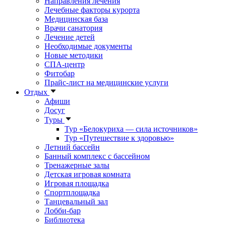
Направления лечения
Лечебные факторы курорта
Медицинская база
Врачи санатория
Лечение детей
Необходимые документы
Новые методики
СПА-центр
Фитобар
Прайс-лист на медицинские услуги
Отдых
Афиши
Досуг
Туры
Тур «Белокуриха — сила источников»
Тур «Путешествие к здоровью»
Летний бассейн
Банный комплекс с бассейном
Тренажерные залы
Детская игровая комната
Игровая площадка
Спортплощадка
Танцевальный зал
Лобби-бар
Библиотека