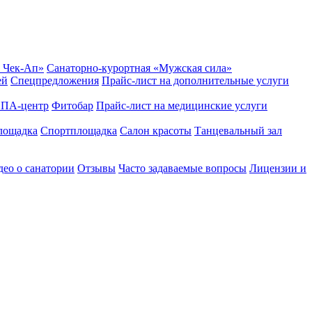
 Чек-Ап»
Санаторно-курортная «Мужская сила»
ей
Спецпредложения
Прайс-лист на дополнительные услуги
ПА-центр
Фитобар
Прайс-лист на медицинские услуги
лощадка
Спортплощадка
Салон красоты
Танцевальный зал
ео о санатории
Отзывы
Часто задаваемые вопросы
Лицензии и