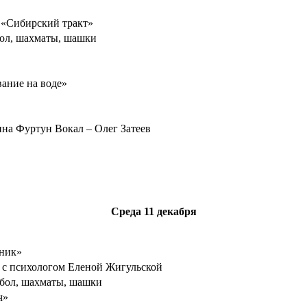
 «Сибирский тракт»
бол, шахматы, шашки
вание на воде»
на Фуртун Вокал – Олег Затеев
Среда
11 декабря
ник»
 с психологом Еленой Жигульской
тбол, шахматы, шашки
ч»