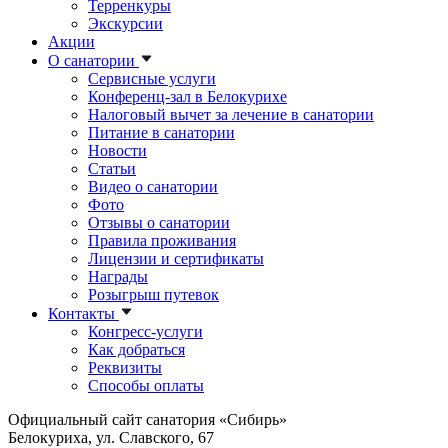
Терренкуры
Экскурсии
Акции
О санатории
Сервисные услуги
Конференц-зал в Белокурихе
Налоговый вычет за лечение в санатории
Питание в санатории
Новости
Статьи
Видео о санатории
Фото
Отзывы о санатории
Правила проживания
Лицензии и сертификаты
Награды
Розыгрыш путевок
Контакты
Конгресс-услуги
Как добраться
Реквизиты
Способы оплаты
Официальный сайт санатория «Сибирь»
Белокуриха, ул. Славского, 67