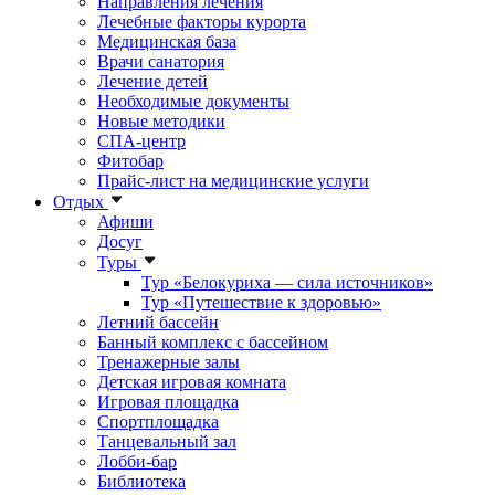
Направления лечения
Лечебные факторы курорта
Медицинская база
Врачи санатория
Лечение детей
Необходимые документы
Новые методики
СПА-центр
Фитобар
Прайс-лист на медицинские услуги
Отдых
Афиши
Досуг
Туры
Тур «Белокуриха — сила источников»
Тур «Путешествие к здоровью»
Летний бассейн
Банный комплекс с бассейном
Тренажерные залы
Детская игровая комната
Игровая площадка
Спортплощадка
Танцевальный зал
Лобби-бар
Библиотека