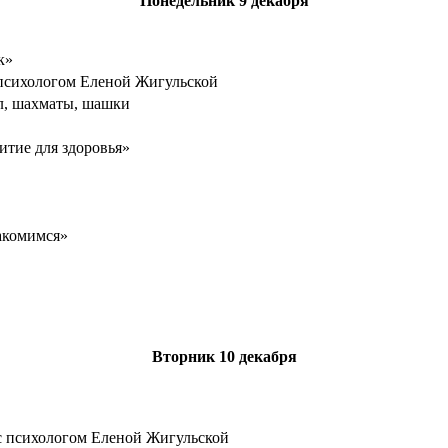
Понедельник
9 декабря
к»
психологом Еленой Жигульской
л, шахматы, шашки
итие для здоровья»
акомимся»
Вторник
10 декабря
с психологом Еленой Жигульской