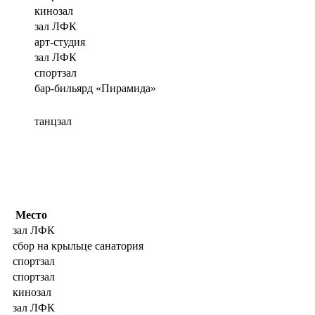
кинозал
зал ЛФК
арт-студия
зал ЛФК
спортзал
бар-бильярд «Пирамида»
танцзал
Место
зал ЛФК
сбор на крыльце санатория
спортзал
спортзал
кинозал
зал ЛФК