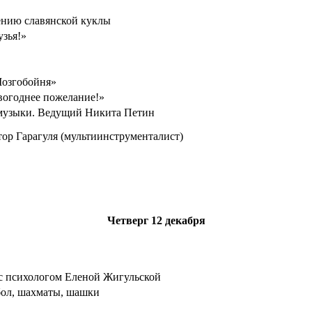
ению славянской куклы
узья!»
Мозгобойня»
вогоднее пожелание!»
музыки. Ведущий Никита Петин
ор Гарагуля (мультиинструменталист)
Четверг
12 декабря
с психологом Еленой Жигульской
бол, шахматы, шашки