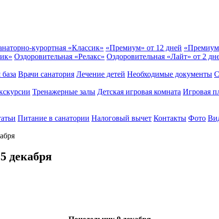
анаторно-курортная «Классик»
«Премиум» от 12 дней
«Премиум
сик»
Оздоровительная «Релакс»
Оздоровительная «Лайт» от 2 дн
 база
Врачи санатория
Лечение детей
Необходимые документы
С
кскурсии
Тренажерные залы
Детская игровая комната
Игровая п
татьи
Питание в санатории
Налоговый вычет
Контакты
Фото
Вид
кабря
5 декабря