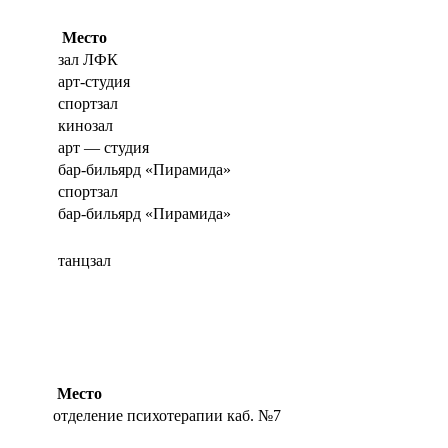
Место
зал ЛФК
арт-студия
спортзал
кинозал
арт — студия
бар-бильярд «Пирамида»
спортзал
бар-бильярд «Пирамида»
танцзал
Место
отделение психотерапии каб. №7