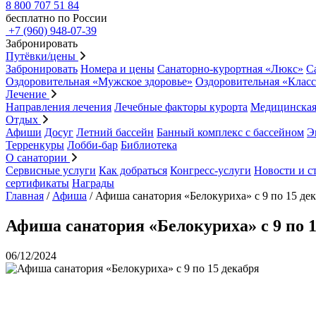
8 800 707 51 84
бесплатно по России
+7 (960) 948-07-39
Забронировать
Путёвки/цены
Забронировать
Номера и цены
Санаторно-курортная «Люкс»
С
Оздоровительная «Мужское здоровье»
Оздоровительная «Клас
Лечение
Направления лечения
Лечебные факторы курорта
Медицинская
Отдых
Афиши
Досуг
Летний бассейн
Банный комплекс с бассейном
Э
Терренкуры
Лобби-бар
Библиотека
О санатории
Сервисные услуги
Как добраться
Конгресс-услуги
Новости и с
сертификаты
Награды
Главная
/
Афиша
/
Афиша санатория «Белокуриха» с 9 по 15 де
Афиша санатория «Белокуриха» с 9 по 1
06/12/2024