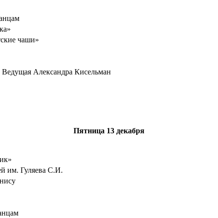
танцам
ка»
ские чаши»
» Ведущая Александра Кисельман
Пятница
13 декабря
ик»
й им. Гуляева С.И.
ннису
анцам