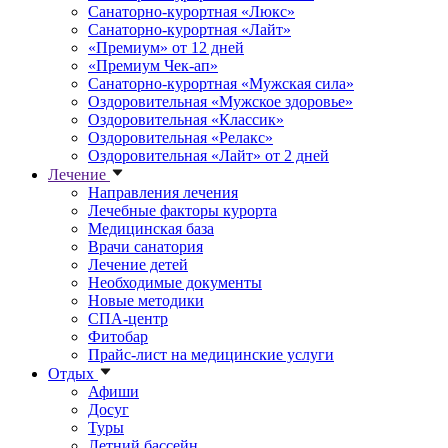
Санаторно-курортная «Люкс»
Санаторно-курортная «Лайт»
«Премиум» от 12 дней
«Премиум Чек-ап»
Санаторно-курортная «Мужская сила»
Оздоровительная «Мужское здоровье»
Оздоровительная «Классик»
Оздоровительная «Релакс»
Оздоровительная «Лайт» от 2 дней
Лечение
Направления лечения
Лечебные факторы курорта
Медицинская база
Врачи санатория
Лечение детей
Необходимые документы
Новые методики
СПА-центр
Фитобар
Прайс-лист на медицинские услуги
Отдых
Афиши
Досуг
Туры
Летний бассейн