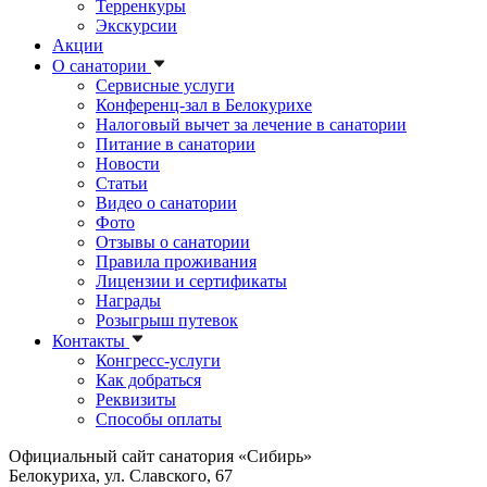
Терренкуры
Экскурсии
Акции
О санатории
Сервисные услуги
Конференц-зал в Белокурихе
Налоговый вычет за лечение в санатории
Питание в санатории
Новости
Статьи
Видео о санатории
Фото
Отзывы о санатории
Правила проживания
Лицензии и сертификаты
Награды
Розыгрыш путевок
Контакты
Конгресс-услуги
Как добраться
Реквизиты
Способы оплаты
Официальный сайт санатория «Сибирь»
Белокуриха, ул. Славского, 67