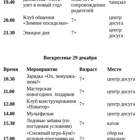
19.40
танцзал
улет в новый год»
сопровождении
родителей
Клуб общения
центр
20.00
7+
«Зимние посиделки»
досуга
центр
21.30
Эмоции дня
7+
досуга
Воскресенье 29 декабря
Время
Мероприятие
Возраст
Место
Зарядка «Ох, зимушка-
10.30
7+
центр досуга
зима!»
Мастерская
11.00
7+
центр досуга
новогодних подарков
Клуб конструирования
12.00
7+
центр досуга
«Новатор»
14.00
Мультфильм
центр досуга
Ледовые забавы (по
15.30
7+
каток
погодным условиям)
«Снежный игро-Бум!»
сбор на
17.00
игровая программа на
7+
крыльце