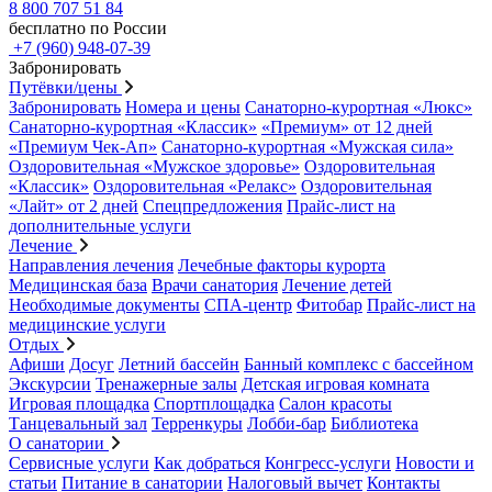
8 800 707 51 84
бесплатно по России
+7 (960) 948-07-39
Забронировать
Путёвки/цены
Забронировать
Номера и цены
Санаторно-курортная «Люкс»
Санаторно-курортная «Классик»
«Премиум» от 12 дней
«Премиум Чек-Ап»
Санаторно-курортная «Мужская сила»
Оздоровительная «Мужское здоровье»
Оздоровительная
«Классик»
Оздоровительная «Релакс»
Оздоровительная
«Лайт» от 2 дней
Спецпредложения
Прайс-лист на
дополнительные услуги
Лечение
Направления лечения
Лечебные факторы курорта
Медицинская база
Врачи санатория
Лечение детей
Необходимые документы
СПА-центр
Фитобар
Прайс-лист на
медицинские услуги
Отдых
Афиши
Досуг
Летний бассейн
Банный комплекс с бассейном
Экскурсии
Тренажерные залы
Детская игровая комната
Игровая площадка
Спортплощадка
Салон красоты
Танцевальный зал
Терренкуры
Лобби-бар
Библиотека
О санатории
Сервисные услуги
Как добраться
Конгресс-услуги
Новости и
статьи
Питание в санатории
Налоговый вычет
Контакты