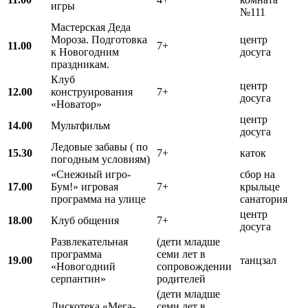
игры
№111
Мастерская Деда
Мороза. Подготовка
центр
11.00
7+
к Новогодним
досуга
праздникам.
Клуб
центр
12.00
конструирования
7+
досуга
«Новатор»
центр
14.00
Мультфильм
досуга
Ледовые забавы ( по
15.30
7+
каток
погодным условиям)
«Снежный игро-
сбор на
17.00
Бум!» игровая
7+
крыльце
программа на улице
санатория
центр
18.00
Клуб общения
7+
досуга
Развлекательная
(дети младше
программа
семи лет в
19.00
танцзал
«Новогодний
сопровождении
серпантин»
родителей
(дети младше
Дискотека «Мега-
семи лет в