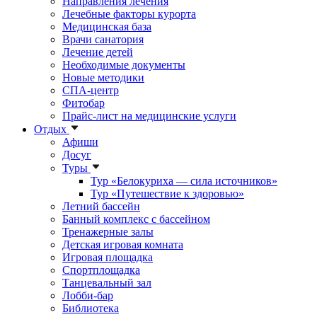
Направления лечения
Лечебные факторы курорта
Медицинская база
Врачи санатория
Лечение детей
Необходимые документы
Новые методики
СПА-центр
Фитобар
Прайс-лист на медицинские услуги
Отдых
Афиши
Досуг
Туры
Тур «Белокуриха — сила источников»
Тур «Путешествие к здоровью»
Летний бассейн
Банный комплекс с бассейном
Тренажерные залы
Детская игровая комната
Игровая площадка
Спортплощадка
Танцевальный зал
Лобби-бар
Библиотека