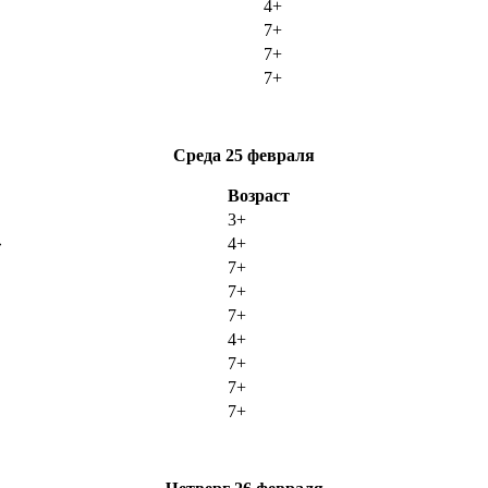
4+
7+
7+
7+
Среда
25 февраля
Возраст
3+
»
4+
7+
7+
7+
4+
7+
7+
7+