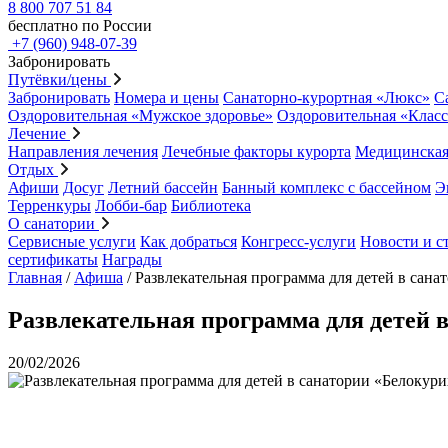
8 800 707 51 84
бесплатно по России
+7 (960) 948-07-39
Забронировать
Путёвки/цены
Забронировать
Номера и цены
Санаторно-курортная «Люкс»
С
Оздоровительная «Мужское здоровье»
Оздоровительная «Клас
Лечение
Направления лечения
Лечебные факторы курорта
Медицинская
Отдых
Афиши
Досуг
Летний бассейн
Банный комплекс с бассейном
Э
Терренкуры
Лобби-бар
Библиотека
О санатории
Сервисные услуги
Как добраться
Конгресс-услуги
Новости и с
сертификаты
Награды
Главная
/
Афиша
/
Развлекательная программа для детей в санат
Развлекательная программа для детей в
20/02/2026