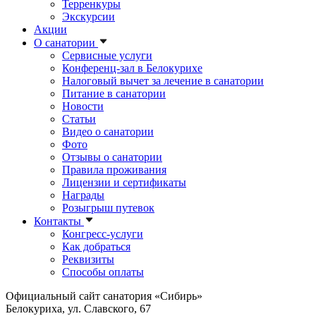
Терренкуры
Экскурсии
Акции
О санатории
Сервисные услуги
Конференц-зал в Белокурихе
Налоговый вычет за лечение в санатории
Питание в санатории
Новости
Статьи
Видео о санатории
Фото
Отзывы о санатории
Правила проживания
Лицензии и сертификаты
Награды
Розыгрыш путевок
Контакты
Конгресс-услуги
Как добраться
Реквизиты
Способы оплаты
Официальный сайт санатория «Сибирь»
Белокуриха, ул. Славского, 67