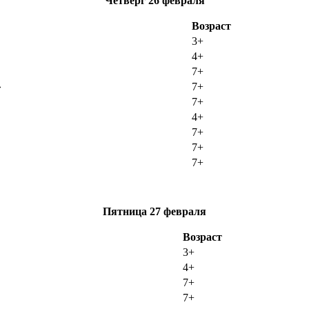
Четверг
26 февраля
Возраст
3+
4+
7+
»
7+
7+
4+
7+
7+
7+
Пятница
27 февраля
Возраст
3+
4+
7+
7+