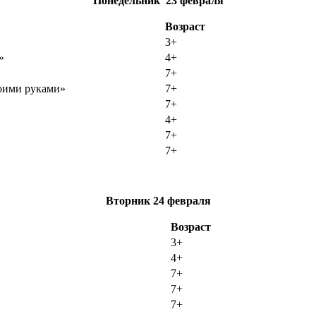
Понедельник
23 февраля
Возраст
3+
»
4+
7+
оими руками»
7+
7+
4+
7+
7+
Вторник
24 февраля
Возраст
3+
4+
7+
7+
7+