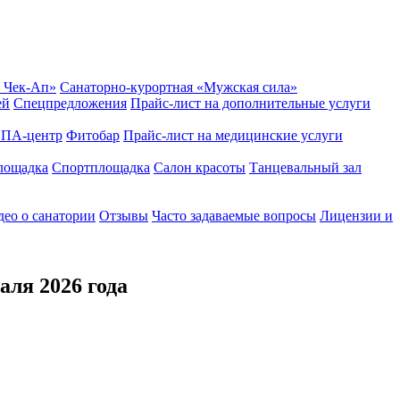
 Чек-Ап»
Санаторно-курортная «Мужская сила»
ей
Спецпредложения
Прайс-лист на дополнительные услуги
ПА-центр
Фитобар
Прайс-лист на медицинские услуги
лощадка
Спортплощадка
Салон красоты
Танцевальный зал
ео о санатории
Отзывы
Часто задаваемые вопросы
Лицензии и
аля 2026 года