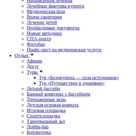
Направления лечения
Лечебные факторы курорта
Медицинская база
Врачи санатория
Лечение детей
Необходимые документы
Новые методики
СПА-центр
Фитобар
Прайс-лист на медицинские услуги
Отдых
Афиши
Досуг
Туры
Тур «Белокуриха — сила источников»
Тур «Путешествие к здоровью»
Летний бассейн
Банный комплекс с бассейном
Тренажерные залы
Детская игровая комната
Игровая площадка
Спортплощадка
Танцевальный зал
Лобби-бар
Библиотека