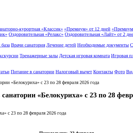
анаторно-курортная «Классик»
«Премиум» от 12 дней
«Премиум
сик»
Оздоровительная «Релакс»
Оздоровительная «Лайт» от 2 дн
 база
Врачи санатория
Лечение детей
Необходимые документы
С
кскурсии
Тренажерные залы
Детская игровая комната
Игровая п
татьи
Питание в санатории
Налоговый вычет
Контакты
Фото
Вид
ории «Белокуриха» с 23 по 28 февраля 2026 года
 санатории «Белокуриха» с 23 по 28 февр