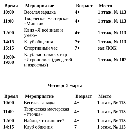
Время
Мероприятие
Возраст
Место
10:00
Веселая зарядка
4+
1 этаж, № 113
Творческая мастерская
11:00
4+
1 этаж, № 113
«Мишка»
Квиз «Я всё знаю и
12
:
00
4+
1 этаж, № 113
умею»
1
4
:15
Клуб общения
7+
1 этаж, № 113
15
:
15
Спортивный час
7+
зал ЛФК
Клуб настольных игр
18
:
00-
«Игрополис» (для детей
1 этаж, № 102
19:00
и взрослых)
Четверг
5 марта
Время
Мероприятие
Возраст
Место
10:00
Веселая зарядка
4+
1 этаж, № 113
Творческая мастерская
11:00
4+
1 этаж, № 113
«Уточка»
12
:
00
Найди, что лишнее?
4+
1 этаж, № 113
1
4
:15
Клуб общения
7+
1 этаж, № 113