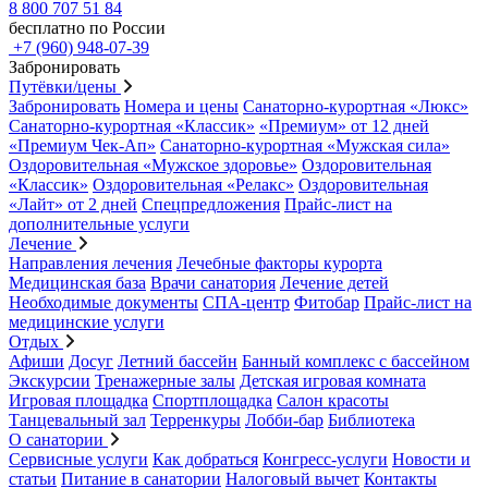
8 800 707 51 84
бесплатно по России
+7 (960) 948-07-39
Забронировать
Путёвки/цены
Забронировать
Номера и цены
Санаторно-курортная «Люкс»
Санаторно-курортная «Классик»
«Премиум» от 12 дней
«Премиум Чек-Ап»
Санаторно-курортная «Мужская сила»
Оздоровительная «Мужское здоровье»
Оздоровительная
«Классик»
Оздоровительная «Релакс»
Оздоровительная
«Лайт» от 2 дней
Спецпредложения
Прайс-лист на
дополнительные услуги
Лечение
Направления лечения
Лечебные факторы курорта
Медицинская база
Врачи санатория
Лечение детей
Необходимые документы
СПА-центр
Фитобар
Прайс-лист на
медицинские услуги
Отдых
Афиши
Досуг
Летний бассейн
Банный комплекс с бассейном
Экскурсии
Тренажерные залы
Детская игровая комната
Игровая площадка
Спортплощадка
Салон красоты
Танцевальный зал
Терренкуры
Лобби-бар
Библиотека
О санатории
Сервисные услуги
Как добраться
Конгресс-услуги
Новости и
статьи
Питание в санатории
Налоговый вычет
Контакты