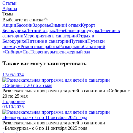
Статьи
Афиша
Темы
Выберите из списка
Акции
Бассейн
Здоровье
Зимний отдых
Курорт
Белокуриха
Летний отдых
Лечебные процедуры
Лечение в
санатории
Мероприятия в санатории
Отдых в
Белокурихе
Питание в санатории
Путевки
Путевки
премиум
Ремонтные работы
Розыгрыши
Санаторий
«Сибирь»
Спа
Терренкуры
тренажерный зал
Также вас могут заинтересовать
17/05/2024
Развлекательная программа для детей в санатории «Сибирь» с
20 по 25 мая
Подробнее
03/10/2025
Развлекательная программа для детей в санатории
«Белокуриха» с 6 по 11 октября 2025 года