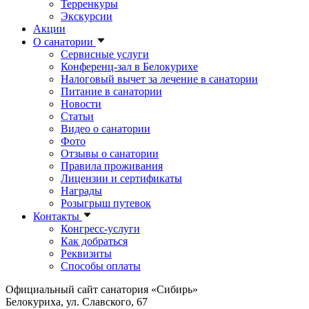
Терренкуры
Экскурсии
Акции
О санатории
Сервисные услуги
Конференц-зал в Белокурихе
Налоговый вычет за лечение в санатории
Питание в санатории
Новости
Статьи
Видео о санатории
Фото
Отзывы о санатории
Правила проживания
Лицензии и сертификаты
Награды
Розыгрыш путевок
Контакты
Конгресс-услуги
Как добраться
Реквизиты
Способы оплаты
Официальный сайт санатория «Сибирь»
Белокуриха, ул. Славского, 67