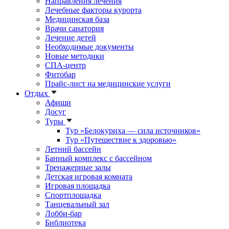
Направления лечения
Лечебные факторы курорта
Медицинская база
Врачи санатория
Лечение детей
Необходимые документы
Новые методики
СПА-центр
Фитобар
Прайс-лист на медицинские услуги
Отдых
Афиши
Досуг
Туры
Тур «Белокуриха — сила источников»
Тур «Путешествие к здоровью»
Летний бассейн
Банный комплекс с бассейном
Тренажерные залы
Детская игровая комната
Игровая площадка
Спортплощадка
Танцевальный зал
Лобби-бар
Библиотека