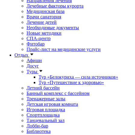
Направления лечения
Лечебные факторы курорта
Медицинская база
Врачи санатория
Лечение детей
Необходимые документы
Новые методики
СПА-центр
Фитобар
Прайс-лист на медицинские услуги
Отдых
Афиши
Досуг
Туры
Тур «Белокуриха — сила источников»
Тур «Путешествие к здоровью»
Летний бассейн
Банный комплекс с бассейном
Тренажерные залы
Детская игровая комната
Игровая площадка
Спортплощадка
Танцевальный зал
Лобби-бар
Библиотека