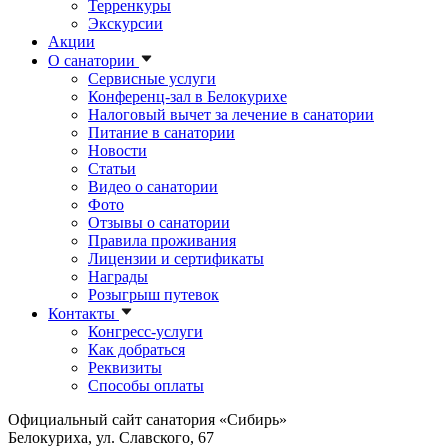
Терренкуры
Экскурсии
Акции
О санатории
Сервисные услуги
Конференц-зал в Белокурихе
Налоговый вычет за лечение в санатории
Питание в санатории
Новости
Статьи
Видео о санатории
Фото
Отзывы о санатории
Правила проживания
Лицензии и сертификаты
Награды
Розыгрыш путевок
Контакты
Конгресс-услуги
Как добраться
Реквизиты
Способы оплаты
Официальный сайт санатория «Сибирь»
Белокуриха, ул. Славского, 67