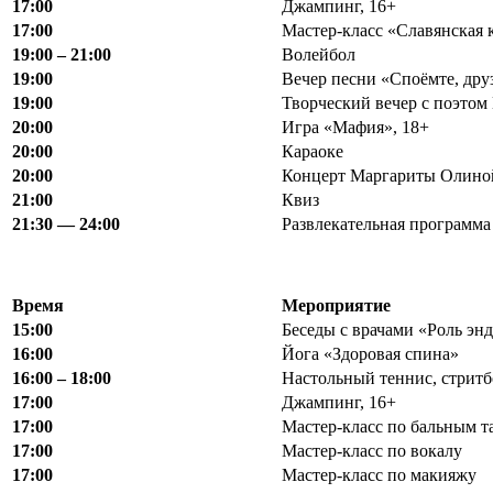
17:00
Джампинг, 16+
17:00
Мастер-класс «Славянская 
19
:
00 – 21
:
00
Волейбол
19:00
Вечер песни «Споёмте, дру
19:00
Творческий вечер с поэто
20:00
Игра «Мафия», 18+
20:00
Караоке
20:00
Концерт Маргариты Олино
21:00
Квиз
21
:
30 — 24
:
00
Развлекательная программа
Время
Мероприятие
15:00
Беседы с врачами «Роль эн
16:00
Йога «Здоровая спина»
16:00 – 18:00
Настольный теннис, стритб
1
7
:00
Джампинг, 16+
17:00
Мастер-класс по бальным т
17:00
Мастер-класс по вокалу
17:00
Мастер-класс по макияжу