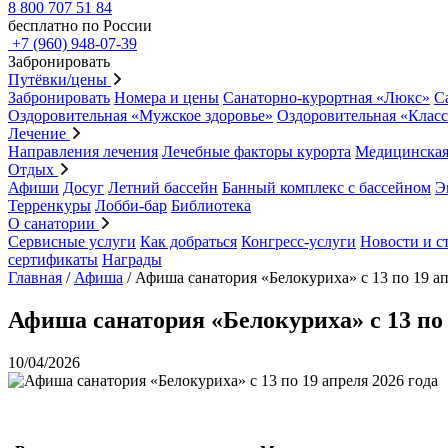
8 800 707 51 84
бесплатно по России
+7 (960) 948-07-39
Забронировать
Путёвки/цены
Забронировать
Номера и цены
Санаторно-курортная «Люкс»
С
Оздоровительная «Мужское здоровье»
Оздоровительная «Клас
Лечение
Направления лечения
Лечебные факторы курорта
Медицинская
Отдых
Афиши
Досуг
Летний бассейн
Банный комплекс с бассейном
Э
Терренкуры
Лобби-бар
Библиотека
О санатории
Сервисные услуги
Как добраться
Конгресс-услуги
Новости и с
сертификаты
Награды
Главная
/
Афиша
/
Афиша санатория «Белокуриха» с 13 по 19 ап
Афиша санатория «Белокуриха» с 13 по 
10/04/2026