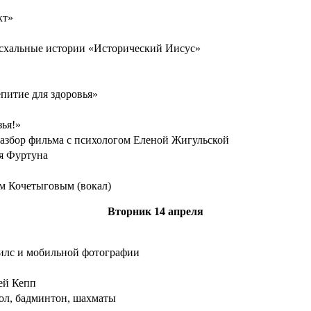
кт»
асхальные истории «Исторический Иисус»
питие для здоровья»
зья!»
азбор фильма с психологом Еленой Жигульской
я Фуртуна
м Кочетыговым (вокал)
Вторник
14 апреля
рилс и мобильной фотографии
ей Кепп
ол, бадминтон, шахматы