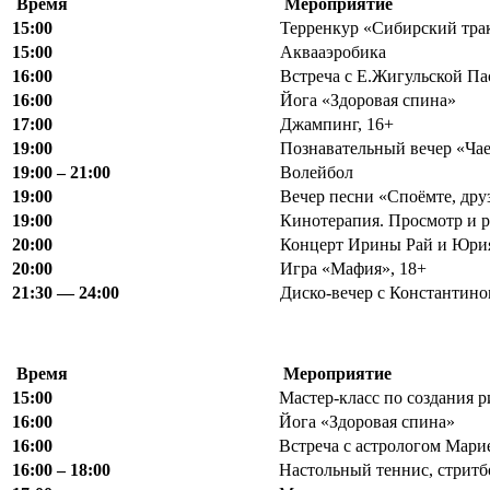
Время
Мероприятие
15:00
Терренкур «Сибирский тра
15:00
Аквааэробика
16:00
Встреча с Е.Жигульской П
16:00
Йога «Здоровая спина»
17:00
Джампинг, 16+
19:00
Познавательный вечер «Чае
19
:
00 – 21
:
00
Волейбол
19:00
Вечер песни «Споёмте, дру
19:00
Кинотерапия. Просмотр и р
20:00
Концерт Ирины Рай и Юри
20:00
Игра «Мафия», 18+
21:30 — 24:00
Диско-вечер с Константино
Время
Мероприятие
15:00
Мастер-класс по создания 
16:00
Йога «Здоровая спина»
16:00
Встреча с астрологом Мари
16:00 – 18:00
Настольный теннис, стритб