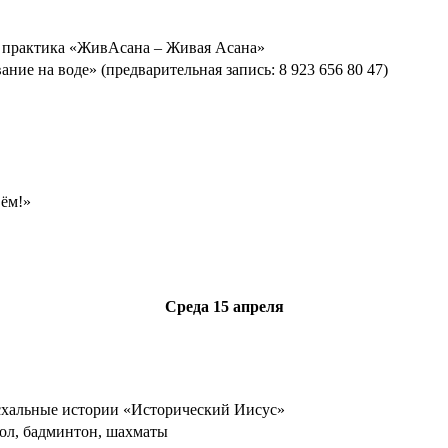
я практика «ЖивАсана – Живая Асана»
ание на воде» (предварительная запись: 8 923 656 80 47)
вём!»
Среда
15 апреля
схальные истории «Исторический Иисус»
ол, бадминтон, шахматы