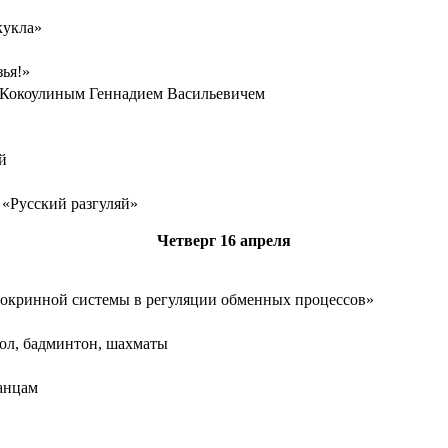
кукла»
зья!»
м Кокоулиным Геннадием Васильевичем
й
 «Русский разгуляй»
Четверг
16 апреля
докринной системы в регуляции обменных процессов»
ол, бадминтон, шахматы
анцам