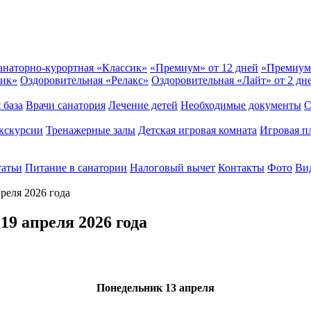
анаторно-курортная «Классик»
«Премиум» от 12 дней
«Премиум
сик»
Оздоровительная «Релакс»
Оздоровительная «Лайт» от 2 дн
 база
Врачи санатория
Лечение детей
Необходимые документы
С
кскурсии
Тренажерные залы
Детская игровая комната
Игровая п
татьи
Питание в санатории
Налоговый вычет
Контакты
Фото
Вид
реля 2026 года
19 апреля 2026 года
Понедельник
13 апреля