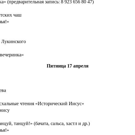
» (предварительная запись: 8 923 656 80 47)
тских чаш
зья!»
 Лукинского
 вечеринка»
Пятница
17 апреля
ева
асхальные чтения «Исторический Иисус»
ннису
цуй, танцуй!» (бачата, сальса, хастл и др.)
зья!»