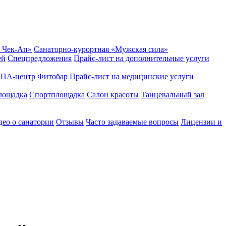
 Чек-Ап»
Санаторно-курортная «Мужская сила»
ей
Спецпредложения
Прайс-лист на дополнительные услуги
ПА-центр
Фитобар
Прайс-лист на медицинские услуги
лощадка
Спортплощадка
Салон красоты
Танцевальный зал
ео о санатории
Отзывы
Часто задаваемые вопросы
Лицензии и