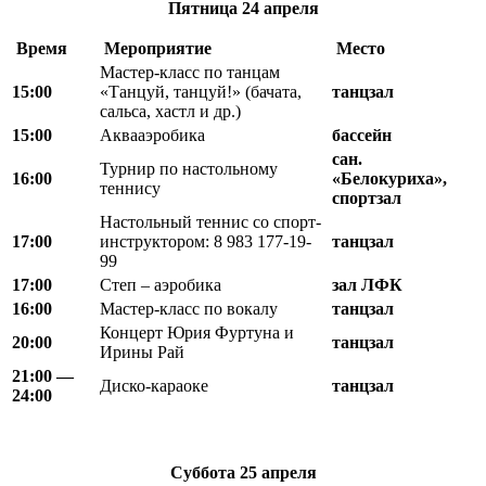
Пятница
24 апреля
Время
Мероприятие
Место
Мастер-класс по танцам
15:00
«Танцуй, танцуй!» (бачата,
танцзал
сальса, хастл и др.)
15:00
Аквааэробика
бассейн
сан.
Турнир по настольному
16:00
«Белокуриха»,
теннису
спортзал
Настольный теннис со спорт-
17:00
инструктором: 8 983 177-19-
танцзал
99
17:00
Степ – аэробика
зал ЛФК
16:00
Мастер-класс по вокалу
танцзал
Концерт Юрия Фуртуна и
20:00
танцзал
Ирины Рай
21
:
00 —
Диско-караоке
танцзал
24
:
00
Суббота
25 апреля