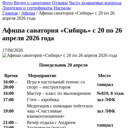
Фото
Видео о санатории
Отзывы
Часто задаваемые вопросы
Лицензии и сертификаты
Награды
Главная
/
Афиша
/
Афиша санатория «Сибирь» с 20 по 26
апреля 2026 года
Афиша санатория «Сибирь» с 20 по 26
апреля 2026 года
17/04/2026
Понедельник
20 апреля
Время
Мероприятие
Место
16:00 –
Игра в настольный теннис со
танцзал
20:00
спорт – инструктором
16:00
Мастер – класс по мыловарению
№819, 8 этаж
17:00
Степ – аэробика
зал ЛФК
Медитация с помощью тибетских
19:00
чаш «Счастливые
зал ЛФК
взаимоотношения»
21:00 –
Вечер отдыха с Андреем
танцзал
23:00
Заздравным (вокал)