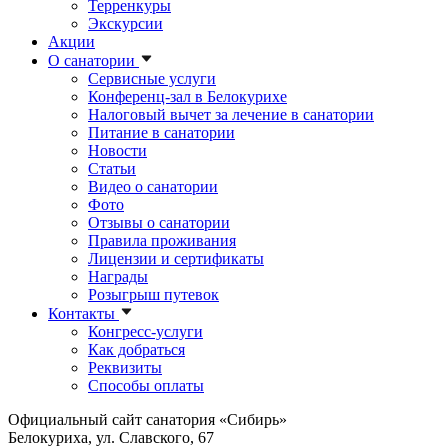
Терренкуры
Экскурсии
Акции
О санатории
Сервисные услуги
Конференц-зал в Белокурихе
Налоговый вычет за лечение в санатории
Питание в санатории
Новости
Статьи
Видео о санатории
Фото
Отзывы о санатории
Правила проживания
Лицензии и сертификаты
Награды
Розыгрыш путевок
Контакты
Конгресс-услуги
Как добраться
Реквизиты
Способы оплаты
Официальный сайт санатория «Сибирь»
Белокуриха, ул. Славского, 67