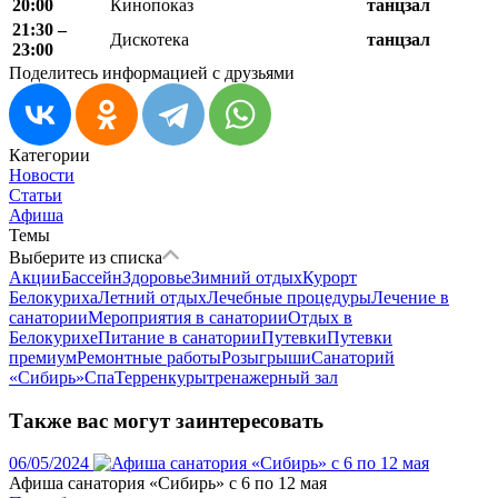
20
:00
Кинопоказ
танцзал
21:30 –
Дискотека
танцзал
23:00
Поделитесь информацией с друзьями
Категории
Новости
Статьи
Афиша
Темы
Выберите из списка
Акции
Бассейн
Здоровье
Зимний отдых
Курорт
Белокуриха
Летний отдых
Лечебные процедуры
Лечение в
санатории
Мероприятия в санатории
Отдых в
Белокурихе
Питание в санатории
Путевки
Путевки
премиум
Ремонтные работы
Розыгрыши
Санаторий
«Сибирь»
Спа
Терренкуры
тренажерный зал
Также вас могут заинтересовать
06/05/2024
Афиша санатория «Сибирь» с 6 по 12 мая