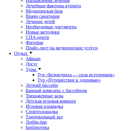
Направления лечения
Лечебные факторы курорта
Медицинская база
Врачи санатория
Лечение детей
Необходимые документы
Новые методики
СПА-центр
Фитобар
Прайс-лист на медицинские услуги
Отдых
Афиши
Досуг
Туры
Тур «Белокуриха — сила источников»
Тур «Путешествие к здоровью»
Летний бассейн
Банный комплекс с бассейном
Тренажерные залы
Детская игровая комната
Игровая площадка
Спортплощадка
Танцевальный зал
Лобби-бар
Библиотека