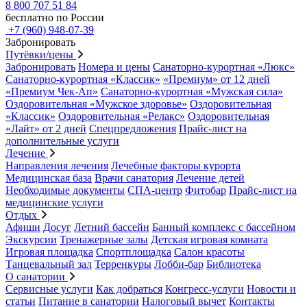
8 800 707 51 84
бесплатно по России
+7 (960) 948-07-39
Забронировать
Путёвки/цены
Забронировать
Номера и цены
Санаторно-курортная «Люкс»
Санаторно-курортная «Классик»
«Премиум» от 12 дней
«Премиум Чек-Ап»
Санаторно-курортная «Мужская сила»
Оздоровительная «Мужское здоровье»
Оздоровительная
«Классик»
Оздоровительная «Релакс»
Оздоровительная
«Лайт» от 2 дней
Спецпредложения
Прайс-лист на
дополнительные услуги
Лечение
Направления лечения
Лечебные факторы курорта
Медицинская база
Врачи санатория
Лечение детей
Необходимые документы
СПА-центр
Фитобар
Прайс-лист на
медицинские услуги
Отдых
Афиши
Досуг
Летний бассейн
Банный комплекс с бассейном
Экскурсии
Тренажерные залы
Детская игровая комната
Игровая площадка
Спортплощадка
Салон красоты
Танцевальный зал
Терренкуры
Лобби-бар
Библиотека
О санатории
Сервисные услуги
Как добраться
Конгресс-услуги
Новости и
статьи
Питание в санатории
Налоговый вычет
Контакты