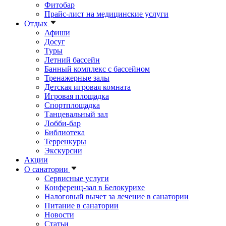
Фитобар
Прайс-лист на медицинские услуги
Отдых
Афиши
Досуг
Туры
Летний бассейн
Банный комплекс с бассейном
Тренажерные залы
Детская игровая комната
Игровая площадка
Спортплощадка
Танцевальный зал
Лобби-бар
Библиотека
Терренкуры
Экскурсии
Акции
О санатории
Сервисные услуги
Конференц-зал в Белокурихе
Налоговый вычет за лечение в санатории
Питание в санатории
Новости
Статьи