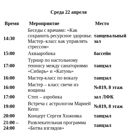
Среда
22 апреля
Время
Мероприятие
Место
Беседы с врачами: «Как
сохранить ресурсное здоровье.
танцевальный
14:30
Мастер–класс как управлять
зал
стрессом»
15:00
Аквааробика
бассейн
Турнир по настольному
17:00
теннису между санаториями
танцзал
«Сибирь» и «Катунь»
16:00
Мастер-класс по вокалу
танцзал
Мастер – класс свечи из
16:00
№819, 8 этаж
вощины
17:00
Степ – аэробика
зал ЛФК
Встреча с астрологом Марией
19:00
№819, 8 этаж
Кепп
20:00
Концерт Сергея Хижняка
танцзал
21:00 –
Развлекательная программа
танцзал
24:00
«Битва взглядов»