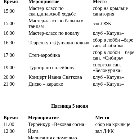
Время
Мероприятие
Место
Мастер-класс по
сбор на крыльце
15:00
скандинавской ходьбе
санатория
Мастер-класс по бальным
15:00
зал ЛФК
танцам
16:00
Мастер-класс по вокалу
клуб «Катунь»
сбор в лобби –баре
16:30
Терренкур «Дуняшин ключ»
сан. «Сибирь»
сбор в лобби – баре
17:00
Степ-аэробика
сан. «Сибирь»
спортзал сан.
19:00
Турнир по волейболу
«Белокуриха»
20:00
Концерт Ивана Сваткова
клуб «Катунь»
21:00
Диско – караоке
клуб «Катунь»
Пятница
5 июня
Время
Мероприятие
Место
11.00
Терренкур «Вековая сосна»
сбор на крыльце
12:00
Йога
зал ЛФК
Медитация с помощью