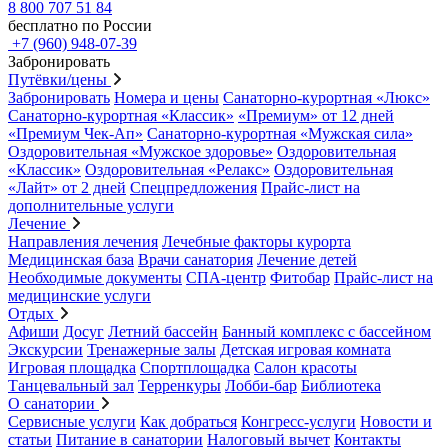
8 800 707 51 84
бесплатно по России
+7 (960) 948-07-39
Забронировать
Путёвки/цены
Забронировать
Номера и цены
Санаторно-курортная «Люкс»
Санаторно-курортная «Классик»
«Премиум» от 12 дней
«Премиум Чек-Ап»
Санаторно-курортная «Мужская сила»
Оздоровительная «Мужское здоровье»
Оздоровительная
«Классик»
Оздоровительная «Релакс»
Оздоровительная
«Лайт» от 2 дней
Спецпредложения
Прайс-лист на
дополнительные услуги
Лечение
Направления лечения
Лечебные факторы курорта
Медицинская база
Врачи санатория
Лечение детей
Необходимые документы
СПА-центр
Фитобар
Прайс-лист на
медицинские услуги
Отдых
Афиши
Досуг
Летний бассейн
Банный комплекс с бассейном
Экскурсии
Тренажерные залы
Детская игровая комната
Игровая площадка
Спортплощадка
Салон красоты
Танцевальный зал
Терренкуры
Лобби-бар
Библиотека
О санатории
Сервисные услуги
Как добраться
Конгресс-услуги
Новости и
статьи
Питание в санатории
Налоговый вычет
Контакты