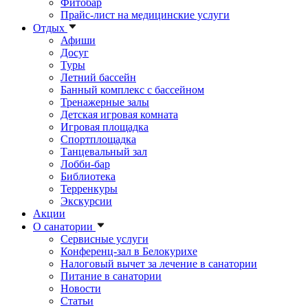
Фитобар
Прайс-лист на медицинские услуги
Отдых
Афиши
Досуг
Туры
Летний бассейн
Банный комплекс с бассейном
Тренажерные залы
Детская игровая комната
Игровая площадка
Спортплощадка
Танцевальный зал
Лобби-бар
Библиотека
Терренкуры
Экскурсии
Акции
О санатории
Сервисные услуги
Конференц-зал в Белокурихе
Налоговый вычет за лечение в санатории
Питание в санатории
Новости
Статьи