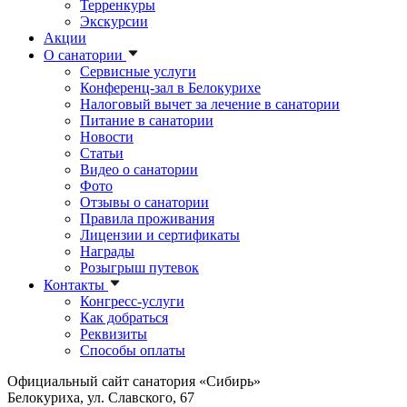
Терренкуры
Экскурсии
Акции
О санатории
Сервисные услуги
Конференц-зал в Белокурихе
Налоговый вычет за лечение в санатории
Питание в санатории
Новости
Статьи
Видео о санатории
Фото
Отзывы о санатории
Правила проживания
Лицензии и сертификаты
Награды
Розыгрыш путевок
Контакты
Конгресс-услуги
Как добраться
Реквизиты
Способы оплаты
Официальный сайт санатория «Сибирь»
Белокуриха, ул. Славского, 67