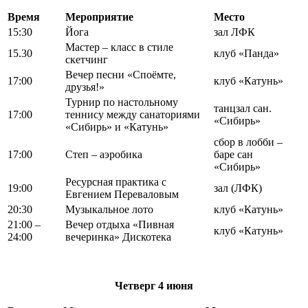
Время
Мероприятие
Место
15:30
Йога
зал ЛФК
Мастер – класс в стиле
15.30
клуб «Панда»
скетчинг
Вечер песни «Споёмте,
17:00
клуб «Катунь»
друзья!»
Турнир по настольному
танцзал сан.
17:00
теннису между санаториями
«Сибирь»
«Сибирь» и «Катунь»
сбор в лобби –
17:00
Степ – аэробика
баре сан
«Сибирь»
Ресурсная практика с
19:00
зал (ЛФК)
Евгением Переваловым
20:30
Музыкальное лото
клуб «Катунь»
21:00 –
Вечер отдыха «Пивная
клуб «Катунь»
24:00
вечеринка» Дискотека
Четверг
4 июня