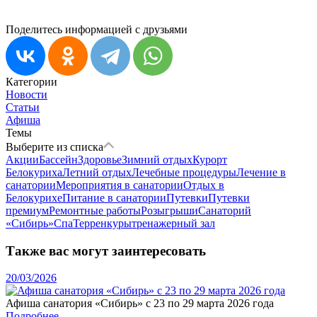
Поделитесь информацией с друзьями
Категории
Новости
Статьи
Афиша
Темы
Выберите из списка
Акции
Бассейн
Здоровье
Зимний отдых
Курорт
Белокуриха
Летний отдых
Лечебные процедуры
Лечение в
санатории
Мероприятия в санатории
Отдых в
Белокурихе
Питание в санатории
Путевки
Путевки
премиум
Ремонтные работы
Розыгрыши
Санаторий
«Сибирь»
Спа
Терренкуры
тренажерный зал
Также вас могут заинтересовать
20/03/2026
Афиша санатория «Сибирь» с 23 по 29 марта 2026 года
Подробнее