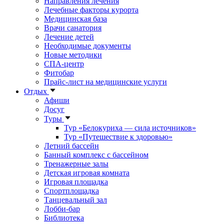
Направления лечения
Лечебные факторы курорта
Медицинская база
Врачи санатория
Лечение детей
Необходимые документы
Новые методики
СПА-центр
Фитобар
Прайс-лист на медицинские услуги
Отдых
Афиши
Досуг
Туры
Тур «Белокуриха — сила источников»
Тур «Путешествие к здоровью»
Летний бассейн
Банный комплекс с бассейном
Тренажерные залы
Детская игровая комната
Игровая площадка
Спортплощадка
Танцевальный зал
Лобби-бар
Библиотека