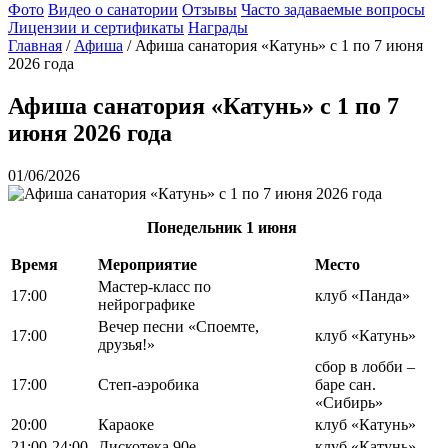
Фото
Видео о санатории
Отзывы
Часто задаваемые вопросы
Лицензии и сертификаты
Награды
Главная
/
Афиша
/
Афиша санатория «Катунь» с 1 по 7 июня
2026 года
Афиша санатория «Катунь» с 1 по 7
июня 2026 года
01/06/2026
Понедельник
1 июня
Время
Мероприятие
Место
Мастер-класс по
17:00
клуб «Панда»
нейрографике
Вечер песни «Споемте,
17:00
клуб «Катунь»
друзья!»
сбор в лобби –
17:00
Степ-аэробика
баре сан.
«Сибирь»
20:00
Караоке
клуб «Катунь»
21:00-24:00
Дискотека 90е
клуб «Катунь»