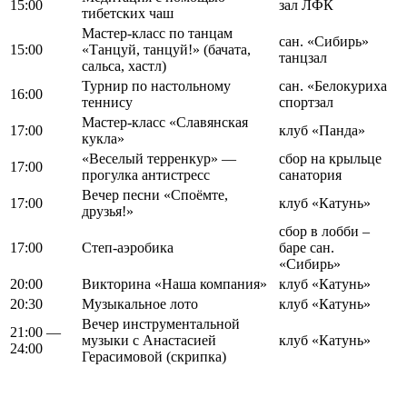
15:00
зал ЛФК
тибетских чаш
Мастер-класс по танцам
сан. «Сибирь»
15:00
«Танцуй, танцуй!» (бачата,
танцзал
сальса, хастл)
Турнир по настольному
сан. «Белокуриха
16:00
теннису
спортзал
Мастер-класс «Славянская
17:00
клуб «Панда»
кукла»
«Веселый терренкур» —
сбор на крыльце
17:00
прогулка антистресс
санатория
Вечер песни «Споёмте,
17:00
клуб «Катунь»
друзья!»
сбор в лобби –
17:00
Степ-аэробика
баре сан.
«Сибирь»
20:00
Викторина «Наша компания»
клуб «Катунь»
20:30
Музыкальное лото
клуб «Катунь»
Вечер инструментальной
21:00 —
музыки с Анастасией
клуб «Катунь»
24:00
Герасимовой (скрипка)