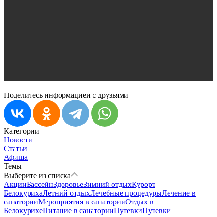
Поделитесь информацией с друзьями
Категории
Новости
Статьи
Афиша
Темы
Выберите из списка
Акции
Бассейн
Здоровье
Зимний отдых
Курорт
Белокуриха
Летний отдых
Лечебные процедуры
Лечение в
санатории
Мероприятия в санатории
Отдых в
Белокурихе
Питание в санатории
Путевки
Путевки