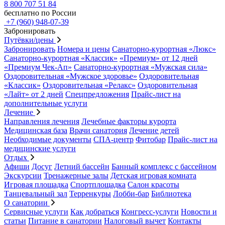
8 800 707 51 84
бесплатно по России
+7 (960) 948-07-39
Забронировать
Путёвки/цены
Забронировать
Номера и цены
Санаторно-курортная «Люкс»
Санаторно-курортная «Классик»
«Премиум» от 12 дней
«Премиум Чек-Ап»
Санаторно-курортная «Мужская сила»
Оздоровительная «Мужское здоровье»
Оздоровительная
«Классик»
Оздоровительная «Релакс»
Оздоровительная
«Лайт» от 2 дней
Спецпредложения
Прайс-лист на
дополнительные услуги
Лечение
Направления лечения
Лечебные факторы курорта
Медицинская база
Врачи санатория
Лечение детей
Необходимые документы
СПА-центр
Фитобар
Прайс-лист на
медицинские услуги
Отдых
Афиши
Досуг
Летний бассейн
Банный комплекс с бассейном
Экскурсии
Тренажерные залы
Детская игровая комната
Игровая площадка
Спортплощадка
Салон красоты
Танцевальный зал
Терренкуры
Лобби-бар
Библиотека
О санатории
Сервисные услуги
Как добраться
Конгресс-услуги
Новости и
статьи
Питание в санатории
Налоговый вычет
Контакты