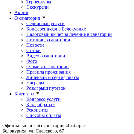
Терренкуры
Экскурсии
Акции
О санатории
Сервисные услуги
Конференц-зал в Белокурихе
Налоговый вычет за лечение в санатории
Питание в санатории
Новости
Статьи
Видео о санатории
Фото
Отзывы о санатории
Правила проживания
Лицензии и сертификаты
Награды
Розыгрыш путевок
Контакты
Конгресс-услуги
Как добраться
Реквизиты
Способы оплаты
Официальный сайт санатория «Сибирь»
Белокуриха, ул. Славского, 67