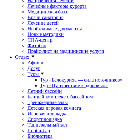
Направления лечения
Лечебные факторы курорта
Медицинская база
Врачи санатория
Лечение детей
Необходимые документы
Новые методики
СПА-центр
Фитобар
Прайс-лист на медицинские услуги
Отдых
Афиши
Досуг
Туры
Тур «Белокуриха — сила источников»
Тур «Путешествие к здоровью»
Летний бассейн
Банный комплекс с бассейном
Тренажерные залы
Детская игровая комната
Игровая площадка
Спортплощадка
Танцевальный зал
Лобби-бар
Библиотека