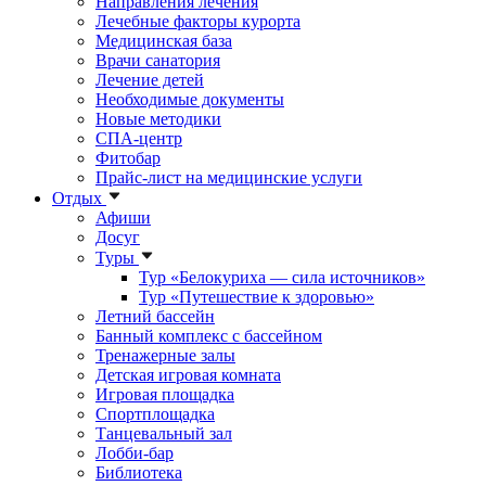
Направления лечения
Лечебные факторы курорта
Медицинская база
Врачи санатория
Лечение детей
Необходимые документы
Новые методики
СПА-центр
Фитобар
Прайс-лист на медицинские услуги
Отдых
Афиши
Досуг
Туры
Тур «Белокуриха — сила источников»
Тур «Путешествие к здоровью»
Летний бассейн
Банный комплекс с бассейном
Тренажерные залы
Детская игровая комната
Игровая площадка
Спортплощадка
Танцевальный зал
Лобби-бар
Библиотека