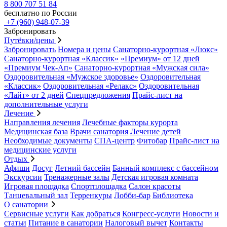
8 800 707 51 84
бесплатно по России
+7 (960) 948-07-39
Забронировать
Путёвки/цены
Забронировать
Номера и цены
Санаторно-курортная «Люкс»
Санаторно-курортная «Классик»
«Премиум» от 12 дней
«Премиум Чек-Ап»
Санаторно-курортная «Мужская сила»
Оздоровительная «Мужское здоровье»
Оздоровительная
«Классик»
Оздоровительная «Релакс»
Оздоровительная
«Лайт» от 2 дней
Спецпредложения
Прайс-лист на
дополнительные услуги
Лечение
Направления лечения
Лечебные факторы курорта
Медицинская база
Врачи санатория
Лечение детей
Необходимые документы
СПА-центр
Фитобар
Прайс-лист на
медицинские услуги
Отдых
Афиши
Досуг
Летний бассейн
Банный комплекс с бассейном
Экскурсии
Тренажерные залы
Детская игровая комната
Игровая площадка
Спортплощадка
Салон красоты
Танцевальный зал
Терренкуры
Лобби-бар
Библиотека
О санатории
Сервисные услуги
Как добраться
Конгресс-услуги
Новости и
статьи
Питание в санатории
Налоговый вычет
Контакты