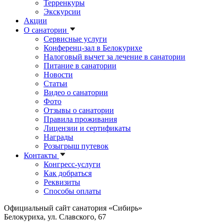
Терренкуры
Экскурсии
Акции
О санатории
Сервисные услуги
Конференц-зал в Белокурихе
Налоговый вычет за лечение в санатории
Питание в санатории
Новости
Статьи
Видео о санатории
Фото
Отзывы о санатории
Правила проживания
Лицензии и сертификаты
Награды
Розыгрыш путевок
Контакты
Конгресс-услуги
Как добраться
Реквизиты
Способы оплаты
Официальный сайт санатория «Сибирь»
Белокуриха, ул. Славского, 67