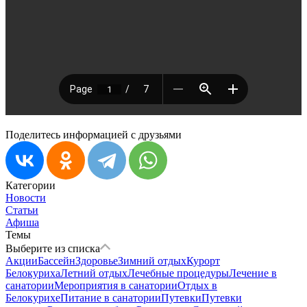
Поделитесь информацией с друзьями
Категории
Новости
Статьи
Афиша
Темы
Выберите из списка
Акции
Бассейн
Здоровье
Зимний отдых
Курорт
Белокуриха
Летний отдых
Лечебные процедуры
Лечение в
санатории
Мероприятия в санатории
Отдых в
Белокурихе
Питание в санатории
Путевки
Путевки