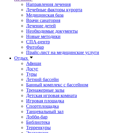
Направления лечения
Лечебные факторы курорта
Медицинская база
Врачи санатория
Лечение детей
Необходимые документы
Новые методики
СПА-центр
Фитобар
Прайс-лист на медицинские услуги
Отдых
Афиши
Досуг
Туры
Летний бассейн
Банный комплекс с бассейном
Тренажерные залы
Детская игровая комната
Игровая площадка
Спортплощадка
Танцевальный зал
Лобби-бар
Библиотека
Терренкуры
Экскурсии