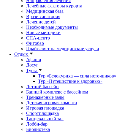
Направления лечения
Лечебные факторы курорта
Медицинская база
Врачи санатория
Лечение детей
Необходимые документы
Новые методики
СПА-центр
Фитобар
Прайс-лист на медицинские услуги
Отдых
Афиши
Досуг
Туры
Тур «Белокуриха — сила источников»
Тур «Путешествие к здоровью»
Летний бассейн
Банный комплекс с бассейном
Тренажерные залы
Детская игровая комната
Игровая площадка
Спортплощадка
Танцевальный зал
Лобби-бар
Библиотека