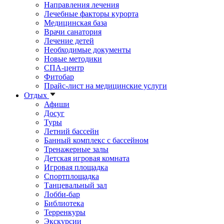
Направления лечения
Лечебные факторы курорта
Медицинская база
Врачи санатория
Лечение детей
Необходимые документы
Новые методики
СПА-центр
Фитобар
Прайс-лист на медицинские услуги
Отдых
Афиши
Досуг
Туры
Летний бассейн
Банный комплекс с бассейном
Тренажерные залы
Детская игровая комната
Игровая площадка
Спортплощадка
Танцевальный зал
Лобби-бар
Библиотека
Терренкуры
Экскурсии