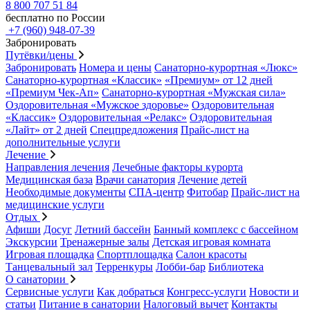
8 800 707 51 84
бесплатно по России
+7 (960) 948-07-39
Забронировать
Путёвки/цены
Забронировать
Номера и цены
Санаторно-курортная «Люкс»
Санаторно-курортная «Классик»
«Премиум» от 12 дней
«Премиум Чек-Ап»
Санаторно-курортная «Мужская сила»
Оздоровительная «Мужское здоровье»
Оздоровительная
«Классик»
Оздоровительная «Релакс»
Оздоровительная
«Лайт» от 2 дней
Спецпредложения
Прайс-лист на
дополнительные услуги
Лечение
Направления лечения
Лечебные факторы курорта
Медицинская база
Врачи санатория
Лечение детей
Необходимые документы
СПА-центр
Фитобар
Прайс-лист на
медицинские услуги
Отдых
Афиши
Досуг
Летний бассейн
Банный комплекс с бассейном
Экскурсии
Тренажерные залы
Детская игровая комната
Игровая площадка
Спортплощадка
Салон красоты
Танцевальный зал
Терренкуры
Лобби-бар
Библиотека
О санатории
Сервисные услуги
Как добраться
Конгресс-услуги
Новости и
статьи
Питание в санатории
Налоговый вычет
Контакты