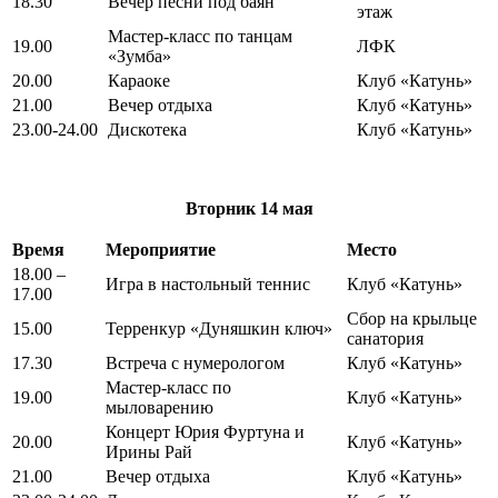
18.30
Вечер песни под баян
этаж
Мастер-класс по танцам
19.00
ЛФК
«Зумба»
20.00
Караоке
Клуб «Катунь»
21.00
Вечер отдыха
Клуб «Катунь»
23.00-24.00
Дискотека
Клуб «Катунь»
Вторник
14 мая
Время
Мероприятие
Место
18.00 –
Игра в настольный теннис
Клуб «Катунь»
17.00
Сбор на крыльце
15.00
Терренкур «Дуняшкин ключ»
санатория
17.30
Встреча с нумерологом
Клуб «Катунь»
Мастер-класс по
19.00
Клуб «Катунь»
мыловарению
Концерт Юрия Фуртуна и
20.00
Клуб «Катунь»
Ирины Рай
21.00
Вечер отдыха
Клуб «Катунь»