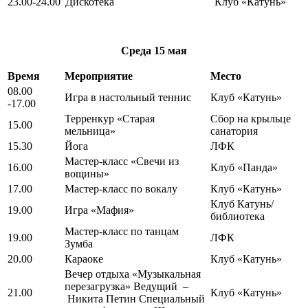
23.00-24.00
Дискотека
Клуб «Катунь»
Среда
15 мая
Время
Мероприятие
Место
08.00
Игра в настольный теннис
Клуб «Катунь»
-17.00
Терренкур «Старая
Сбор на крыльце
15.00
мельница»
санатория
15.30
Йога
ЛФК
Мастер-класс «Свечи из
16.00
Клуб «Панда»
вощины»
17.00
Мастер-класс по вокалу
Клуб «Катунь»
Клуб Катунь/
19.00
Игра «Мафия»
библиотека
Мастер-класс по танцам
19.00
ЛФК
Зумба
20.00
Караоке
Клуб «Катунь»
Вечер отдыха «Музыкальная
перезагрузка» Ведущий –
21.00
Клуб «Катунь»
Никита Петин Специальный