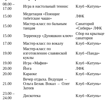
08.00 –
Игра в настольный теннис
Клуб «Катунь»
17.00
Медитация «Поющие
15.00
ЛФК
тибетские чаши»
Мастер-класс по бальным
Санаторий
15.00
танцам
«Сибирь» ЛФК
Сбор на крыльце
15.00
Терренкур «Дуняшкин ключ»
санатория
17.00
Мастер-класс по вокалу
Клуб «Катунь»
Мастер-класс по
19.00
изготовлению славянской
Клуб «Панда»
куклы
19.00
Игра «Мафия»
Клуб «Катунь»
20.00
Йога
ЛФК
20.00
Караоке
Клуб «Катунь»
Вечер отдыха. Ведущая –
21.00
Ольга Белая. Вокал – Олег
Клуб «Катунь»
Затеев
23.00 –
Дискотека
Клуб «Катунь»
24.00