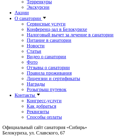
Терренкуры
Экскурсии
Акции
О санатории
Сервисные услуги
Конференц-зал в Белокурихе
Налоговый вычет за лечение в санатории
Питание в санатории
Новости
Статьи
Видео о санатории
Фото
Отзывы о санатории
Правила проживания
Лицензии и сертификаты
Награды
Розыгрыш путевок
Контакты
Конгресс-услуги
Как добраться
Реквизиты
Способы оплаты
Официальный сайт санатория «Сибирь»
Белокуриха, ул. Славского, 67