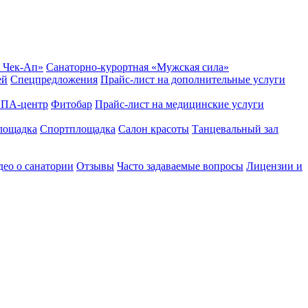
 Чек-Ап»
Санаторно-курортная «Мужская сила»
ей
Спецпредложения
Прайс-лист на дополнительные услуги
ПА-центр
Фитобар
Прайс-лист на медицинские услуги
лощадка
Спортплощадка
Салон красоты
Танцевальный зал
ео о санатории
Отзывы
Часто задаваемые вопросы
Лицензии и