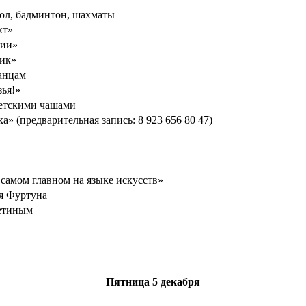
ол, бадминтон, шахматы
кт»
фии»
ик»
анцам
зья!»
етскими чашами
» (предварительная запись: 8 923 656 80 47)
 самом главном на языке искусств»
я Фуртуна
етиным
Пятница
5 декабря