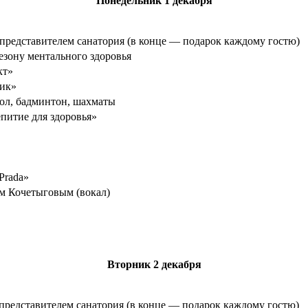
Понедельник
1 декабря
 представителем санатория (в конце — подарок каждому гостю)
езону ментального здоровья
кт»
ик»
ол, бадминтон, шахматы
питие для здоровья»
Prada»
м Кочетыговым (вокал)
Вторник
2 декабря
 представителем санатория (в конце — подарок каждому гостю)