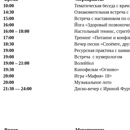
10:00
Тематическая беседа с вра
14:30
Ознакомительная встреча с
15:00
Встреча с наставником по с
16:00
Йога «Здоровый позвоночн
16
:
00 – 18
:
00
Настольный теннис, стритб
17:00
Тренинг «Питание и конфл
18:30
Вечер песни «Споёмте, дру
19:00
Ресурсная практика с шам
19:00
Встреча с нумерологом
19
:
00 – 21
:
00
Волейбол
19:30
Кинофильм «Огниво»
20:00
Игра «Мафия» 18+
20:00
Музыкальное лото
21
:
30 — 24
:
00
Диско-вечер с Ириной Фурт
Время
Мероприятие