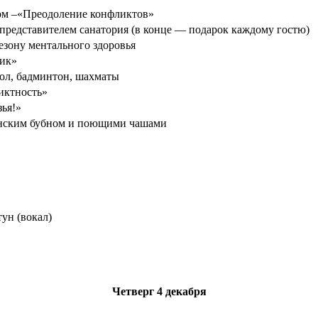
чом –«Преодоление конфликтов»
 представителем санатория (в конце — подарок каждому гостю)
езону ментального здоровья
ик»
ол, бадминтон, шахматы
иктность»
зья!»
анским бубном и поющими чашами
ун (вокал)
Четверг
4 декабря