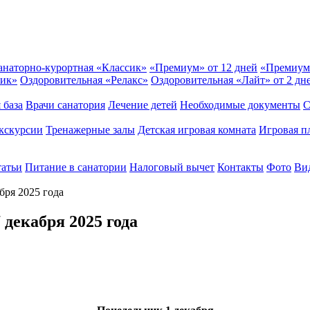
анаторно-курортная «Классик»
«Премиум» от 12 дней
«Премиум
сик»
Оздоровительная «Релакс»
Оздоровительная «Лайт» от 2 дн
 база
Врачи санатория
Лечение детей
Необходимые документы
С
кскурсии
Тренажерные залы
Детская игровая комната
Игровая п
татьи
Питание в санатории
Налоговый вычет
Контакты
Фото
Вид
бря 2025 года
 декабря 2025 года