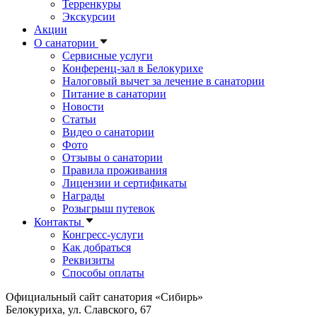
Терренкуры
Экскурсии
Акции
О санатории
Сервисные услуги
Конференц-зал в Белокурихе
Налоговый вычет за лечение в санатории
Питание в санатории
Новости
Статьи
Видео о санатории
Фото
Отзывы о санатории
Правила проживания
Лицензии и сертификаты
Награды
Розыгрыш путевок
Контакты
Конгресс-услуги
Как добраться
Реквизиты
Способы оплаты
Официальный сайт санатория «Сибирь»
Белокуриха, ул. Славского, 67