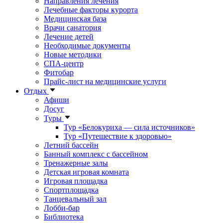
Направления лечения
Лечебные факторы курорта
Медицинская база
Врачи санатория
Лечение детей
Необходимые документы
Новые методики
СПА-центр
Фитобар
Прайс-лист на медицинские услуги
Отдых
Афиши
Досуг
Туры
Тур «Белокуриха — сила источников»
Тур «Путешествие к здоровью»
Летний бассейн
Банный комплекс с бассейном
Тренажерные залы
Детская игровая комната
Игровая площадка
Спортплощадка
Танцевальный зал
Лобби-бар
Библиотека