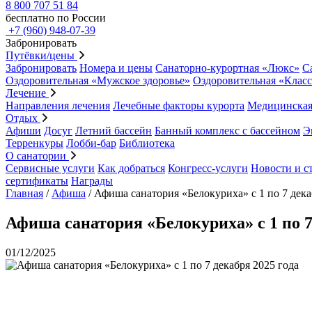
8 800 707 51 84
бесплатно по России
+7 (960) 948-07-39
Забронировать
Путёвки/цены
Забронировать
Номера и цены
Санаторно-курортная «Люкс»
С
Оздоровительная «Мужское здоровье»
Оздоровительная «Клас
Лечение
Направления лечения
Лечебные факторы курорта
Медицинская
Отдых
Афиши
Досуг
Летний бассейн
Банный комплекс с бассейном
Э
Терренкуры
Лобби-бар
Библиотека
О санатории
Сервисные услуги
Как добраться
Конгресс-услуги
Новости и с
сертификаты
Награды
Главная
/
Афиша
/
Афиша санатория «Белокуриха» с 1 по 7 дека
Афиша санатория «Белокуриха» с 1 по 7
01/12/2025