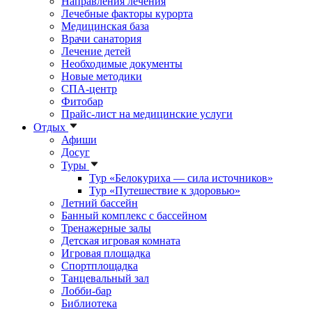
Направления лечения
Лечебные факторы курорта
Медицинская база
Врачи санатория
Лечение детей
Необходимые документы
Новые методики
СПА-центр
Фитобар
Прайс-лист на медицинские услуги
Отдых
Афиши
Досуг
Туры
Тур «Белокуриха — сила источников»
Тур «Путешествие к здоровью»
Летний бассейн
Банный комплекс с бассейном
Тренажерные залы
Детская игровая комната
Игровая площадка
Спортплощадка
Танцевальный зал
Лобби-бар
Библиотека