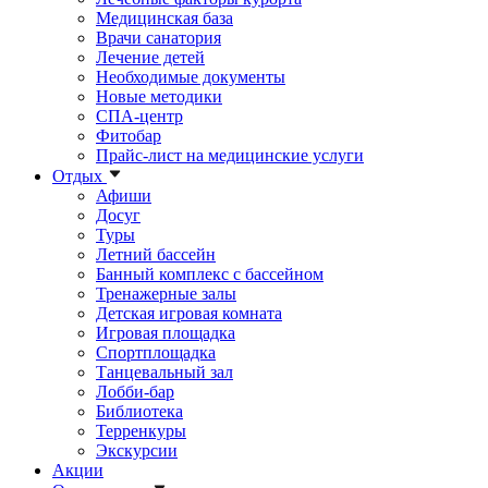
Медицинская база
Врачи санатория
Лечение детей
Необходимые документы
Новые методики
СПА-центр
Фитобар
Прайс-лист на медицинские услуги
Отдых
Афиши
Досуг
Туры
Летний бассейн
Банный комплекс с бассейном
Тренажерные залы
Детская игровая комната
Игровая площадка
Спортплощадка
Танцевальный зал
Лобби-бар
Библиотека
Терренкуры
Экскурсии
Акции