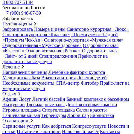
8 800 707 51 84
бесплатно по России
+7 (960) 948-07-39
Забронировать
Путёвки/цены
Забронировать
Номера и цены
Санаторно-курортная «Люкс»
Санаторно-курортная «Классик»
«Премиум» от 12 дней
«Премиум Чек-Ап»
Санаторно-курортная «Мужская сила»
Оздоровительная «Мужское здоровье»
Оздоровительная
«Классик»
Оздоровительная «Релакс»
Оздоровительная
«Лайт» от 2 дней
Спецпредложения
Прайс-лист на
дополнительные услуги
Лечение
Направления лечения
Лечебные факторы курорта
Медицинская база
Врачи санатория
Лечение детей
Необходимые документы
СПА-центр
Фитобар
Прайс-лист на
медицинские услуги
Отдых
Афиши
Досуг
Летний бассейн
Банный комплекс с бассейном
Экскурсии
Тренажерные залы
Детская игровая комната
Игровая площадка
Спортплощадка
Салон красоты
Танцевальный зал
Терренкуры
Лобби-бар
Библиотека
О санатории
Сервисные услуги
Как добраться
Конгресс-услуги
Новости и
статьи
Питание в санатории
Налоговый вычет
Контакты