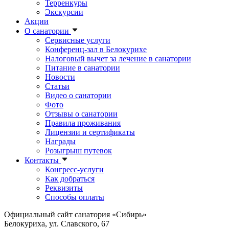
Терренкуры
Экскурсии
Акции
О санатории
Сервисные услуги
Конференц-зал в Белокурихе
Налоговый вычет за лечение в санатории
Питание в санатории
Новости
Статьи
Видео о санатории
Фото
Отзывы о санатории
Правила проживания
Лицензии и сертификаты
Награды
Розыгрыш путевок
Контакты
Конгресс-услуги
Как добраться
Реквизиты
Способы оплаты
Официальный сайт санатория «Сибирь»
Белокуриха, ул. Славского, 67