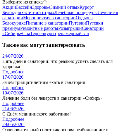
Выберите из списка
Акции
Бассейн
Здоровье
Зимний отдых
Курорт
Белокуриха
Летний отдых
Лечебные процедуры
Лечение в
санатории
Мероприятия в санатории
Отдых в
Белокурихе
Питание в санатории
Путевки
Путевки
премиум
Ремонтные работы
Розыгрыши
Санаторий
«Сибирь»
Спа
Терренкуры
тренажерный зал
Также вас могут заинтересовать
24/07/2026
Пять дней в санатории: что реально успеть сделать для
здоровья
Подробнее
17/07/2026
Зачем тридцатилетним ехать в санаторий
Подробнее
10/07/2026
Лечение боли без лекарств в санатории «Сибирь»
Подробнее
21/06/2026
С Днём медицинского работника!
Подробнее
29/05/2026
Оздоровительный спорт как основа реабилитации: в